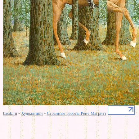
-
-
basik.ru
Художники
Странные работы Рене Магритт