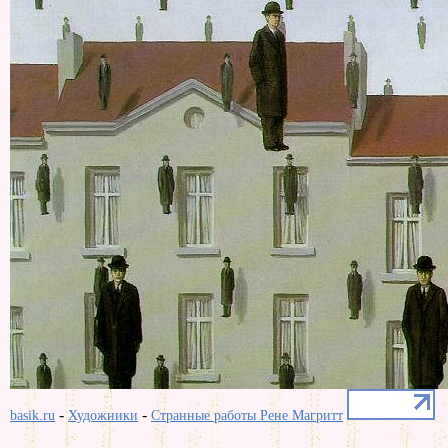
-
-
basik.ru
Художники
Странные работы Рене Магритт