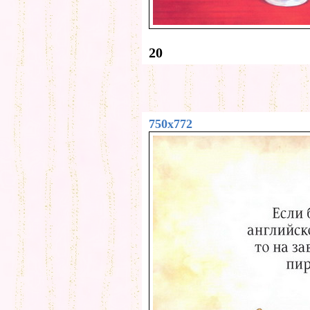
20
750x772