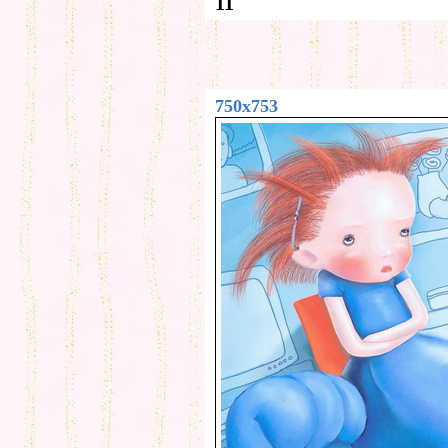
11
750x753