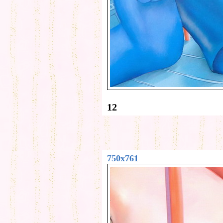
12
750x761