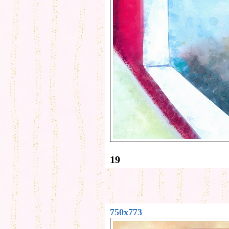
19
750x773