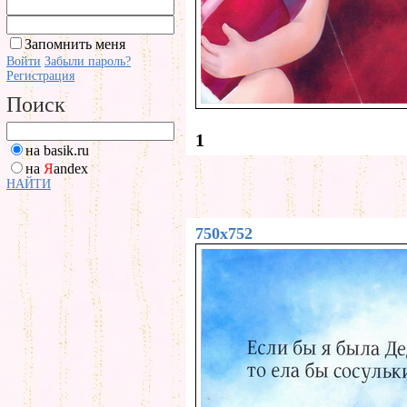
Запомнить меня
Войти
Забыли пароль?
Регистрация
Поиск
1
на basik.ru
на
Я
andex
НАЙТИ
750x752