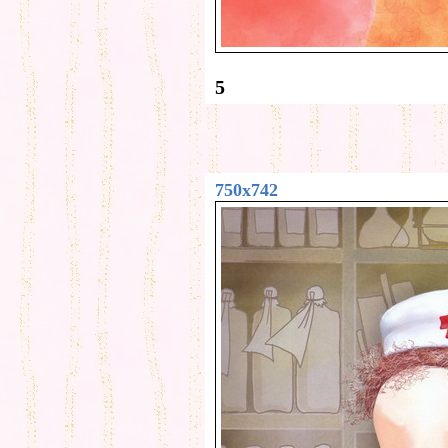
5
750x742