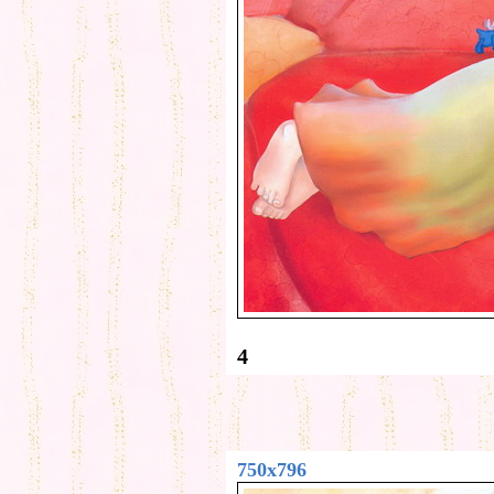
4
750x796