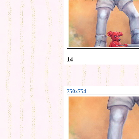
14
750x754