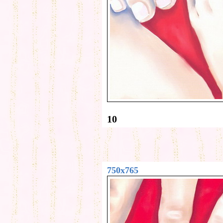
10
750x765