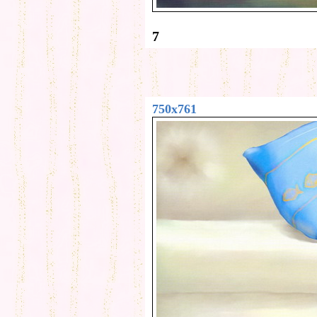
7
750x761