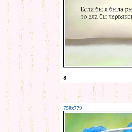
8
750x779