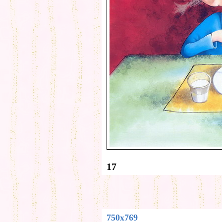
17
750x769