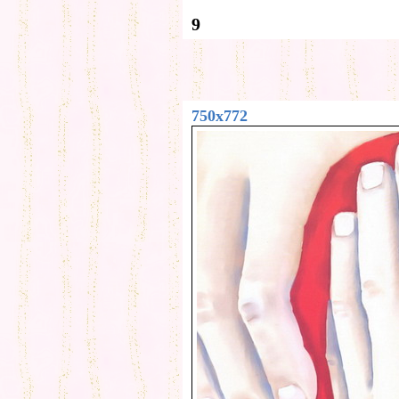
9
750x772