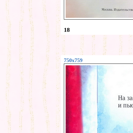
18
750x759