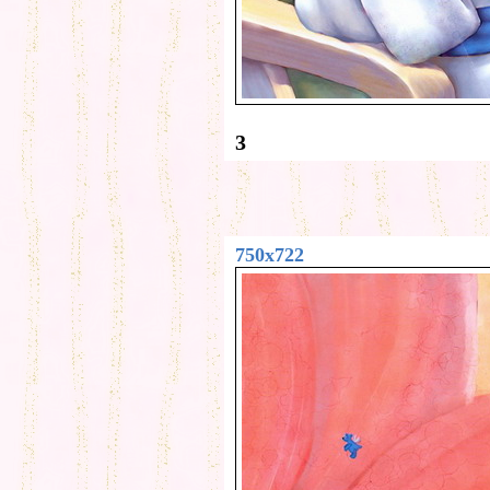
3
750x722