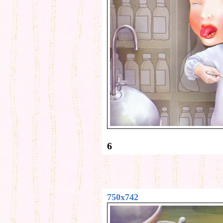
6
750x742