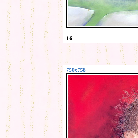
16
750x758