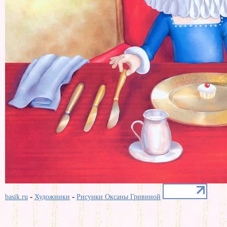
-
-
basik.ru
Художники
Рисунки Оксаны Гривиной