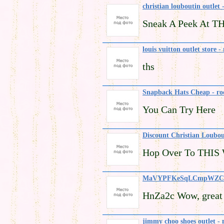
christian louboutin outlet 
Sneak A Peek At TH
louis vuitton outlet store -
ths
Snapback Hats Cheap - го
You Can Try Here
Discount Christian Loubou
Hop Over To THIS 
MaVYPFKeSqLCmpWZCl 
HnZa2c Wow, great 
jimmy choo shoes outlet - 