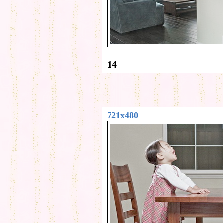
14
721x480