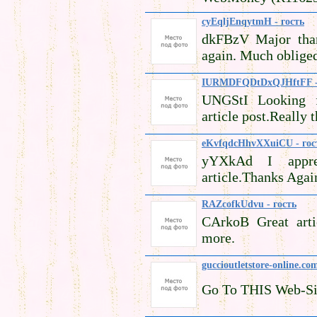
cyEqljEnqytmH - гость
dkFBzV Major than
again. Much oblige
IURMDFQDtDxQJHftFF -
UNGStI Looking f
article post.Really 
eKvfqdcHhvXXuiCU - гос
yYXkAd I appre
article.Thanks Agai
RAZcofkUdvu - гость
CArkoB Great arti
more.
guccioutletstore-online.co
Go To THIS Web-Si