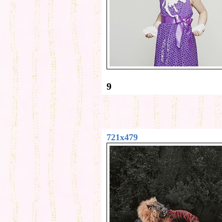
9
721x479