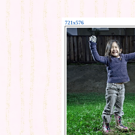
721x576