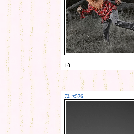
10
721x576