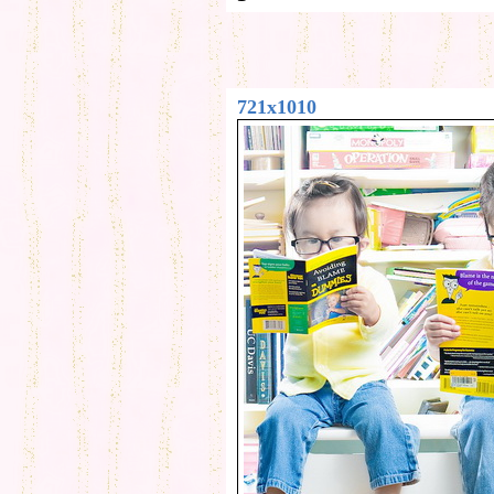
721x1010