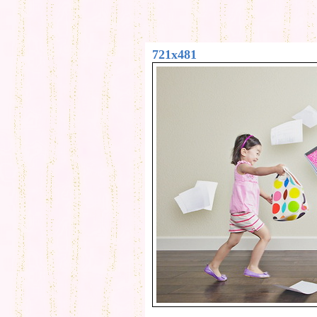
721x481