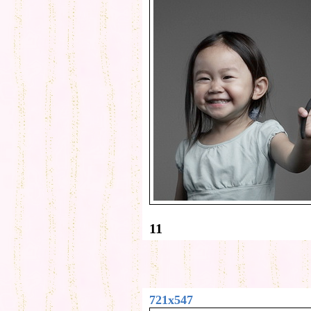
11
721x547