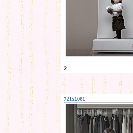
2
721x1081