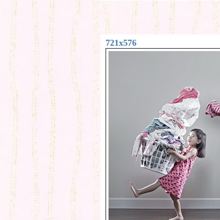
721x576