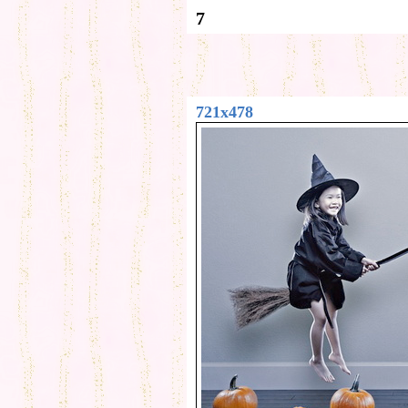
7
721x478