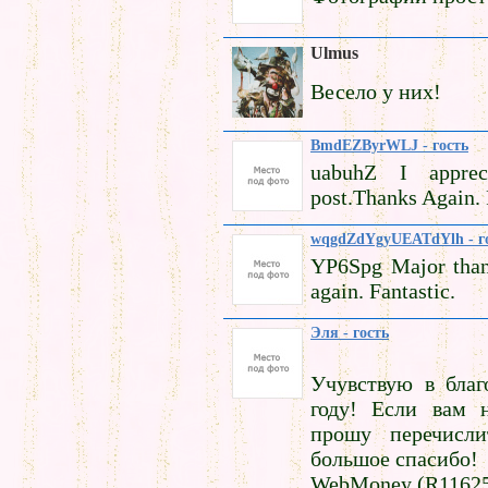
Ulmus
Весело у них!
BmdEZByrWLJ - гость
uabuhZ I appreci
post.Thanks Again. 
wqgdZdYgyUEATdYlh - г
YP6Spg Major than
again. Fantastic.
Эля - гость
Учувствую в благ
году! Если вам 
прошу перечисли
большое спасибо!
WebMoney (R11625