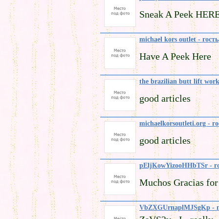
Sneak A Peek HER
michael kors outlet - гость
Have A Peek Here
the brazilian butt lift wor
good articles
michaelkorsoutleti.org - г
good articles
pEljKowYizooHHbTSr - г
Muchos Gracias for 
VbZXGUrnaplMJSgKp - г