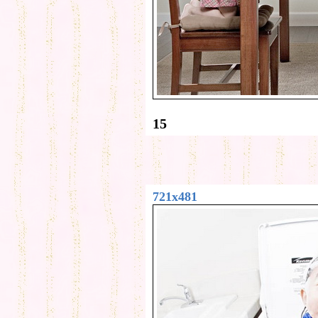
15
721x481