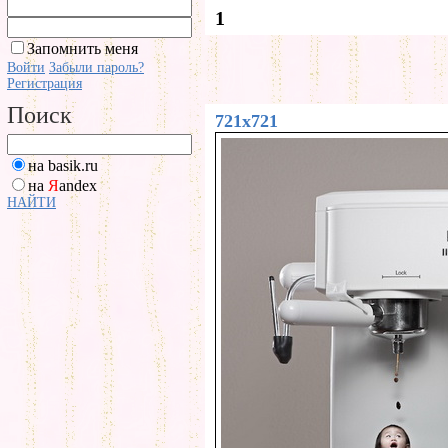
1
Запомнить меня
Войти
Забыли пароль?
Регистрация
Поиск
721x721
на basik.ru
на
Я
andex
НАЙТИ