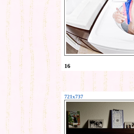
16
721x737