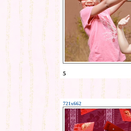
5
721x662