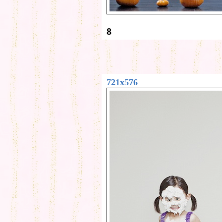
8
721x576