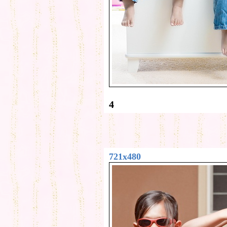
4
721x480