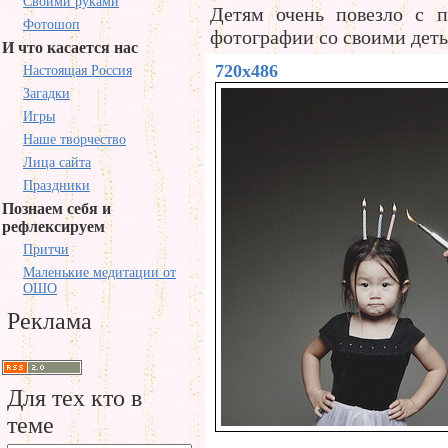
Своими руками
Детям очень повезло с п
Фотошоп
фотографии со своими дет
И что касается нас
720x486
Настоящая Россия
Загадки
Игры
Наше творчество
Лица сайта
Праздники
Познаем себя и
рефлексируем
Притчи
Маленькие медитации от
ОШО
Реклама
Для тех кто в
теме