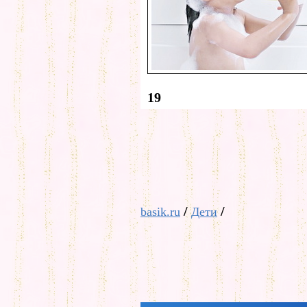
19
/
/
basik.ru
Дети