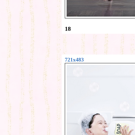
18
721x483