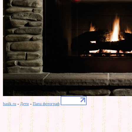
-
-
basik.ru
Дети
Папа фотограф