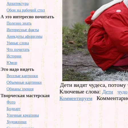
Архитектура
Обои на рабочий стол
А это интересно почитать
Полезно знать
Интересные факты
Анекдоты афоризмы
Умные слова
Что почитать
Истории
Юмор
Это надо видеть
Веселые картинки
Объемные картинки
Дети видят чудеса, потому ч
Обманы зрения
Ключевые слова:
Дети
чудо
Творческая мастерская
Комментарие
Комментируем
Фото
Бодиарт
Уличные креативы
Художники