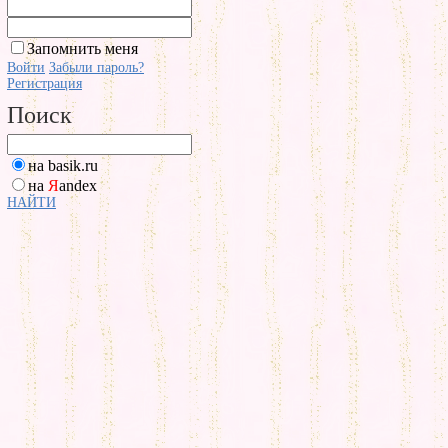
Запомнить меня
Войти
Забыли пароль?
Регистрация
Поиск
на basik.ru
на
Я
andex
НАЙТИ