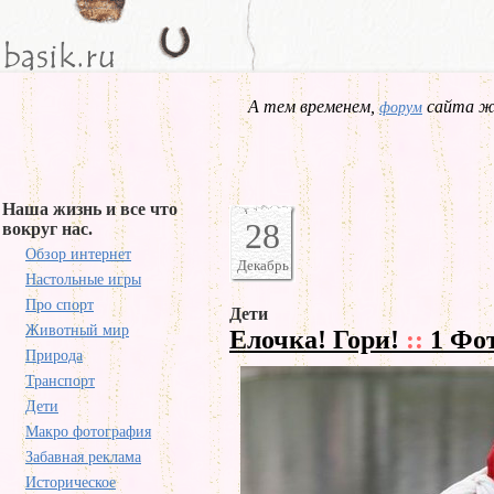
А тем временем,
сайта жд
форум
Наша жизнь и все что
28
вокруг нас.
Обзор интернет
Декабрь
Настольные игры
Про спорт
Дети
Животный мир
Елочка! Гори!
::
1 Фо
Природа
Транспорт
Дети
Макро фотография
Забавная реклама
Историческое