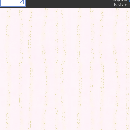
basik.ru