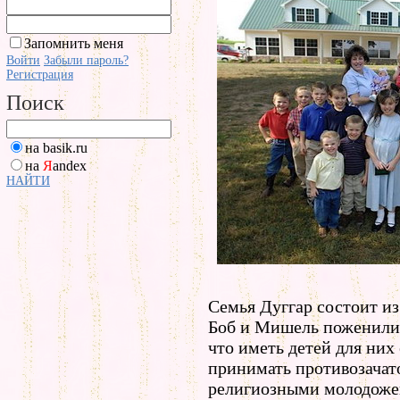
Запомнить меня
Войти
Забыли пароль?
Регистрация
Поиск
на basik.ru
на
Я
andex
НАЙТИ
Семья Дуггар состоит из 
Боб и Мишель поженились
что иметь детей для них
принимать противозачат
религиозными молодожен