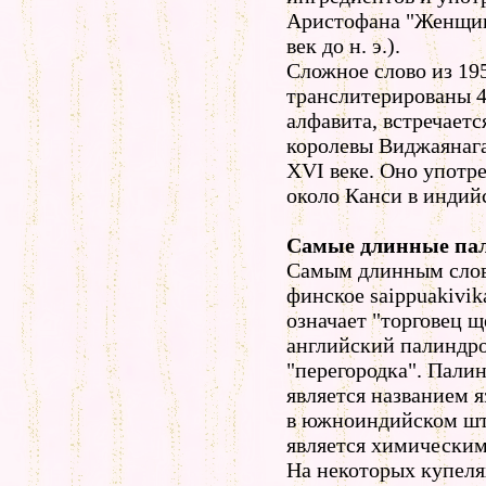
Аристофана "Женщин
век до н. э.).
Сложное слово из 195
транслитерированы 4
алфавита, встречаетс
королевы Виджаянага
XVI веке. Оно употр
около Канси в индий
Самые длинные па
Самым длинным слов
финское saippuakivika
означает "торговец 
английский палиндром
"перегородка". Палин
является названием 
в южноиндийском штат
является химическим
На некоторых купеля