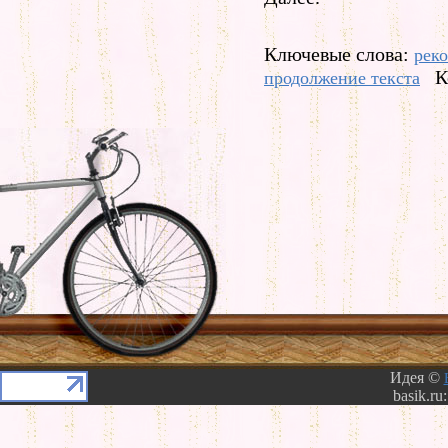
Ключевые слова:
рек
К
продолжение текста
Идея ©
basik.ru