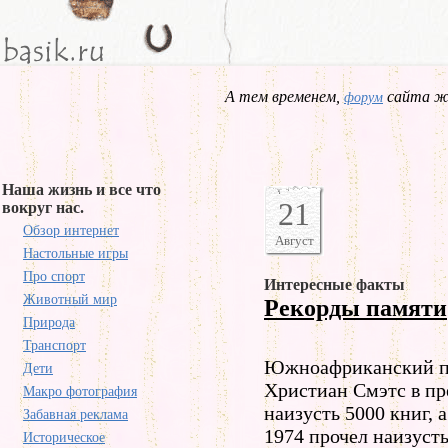
А тем временем,
сайта жд
форум
Наша жизнь и все что
21
вокруг нас.
Обзор интернет
Август
Настольные игры
Про спорт
Интересные факты
Животный мир
Рекорды памяти
Природа
Транспорт
Южноафриканский по
Дети
Христиан Смэтс в пр
Макро фотография
наизусть 5000 книг,
Забавная реклама
1974 прочел наизуст
Историческое