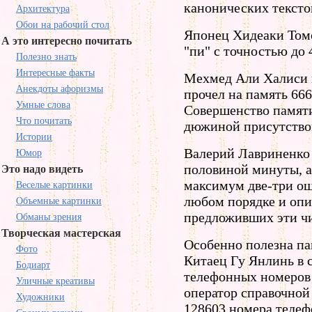
канонических тексто
Архитектура
Обои на рабочий стол
Японец Хидеаки Томо
А это интересно почитать
"пи" с точностью до 
Полезно знать
Интересные факты
Мехмед Али Халиси и
Анекдоты афоризмы
прочел на память 666
Умные слова
Совершенство памят
Что почитать
дюжиной присутство
Истории
Валерий Лавриненко 
Юмор
половиной минуты, а 
Это надо видеть
максимум две-три ош
Веселые картинки
любом порядке и оп
Объемные картинки
предложивших эти чи
Обманы зрения
Творческая мастерская
Особенно полезна па
Фото
Китаец Гу Янлинь в 
Бодиарт
телефонных номеров 
Уличные креативы
оператор справочной
Художники
128603 номера телеф