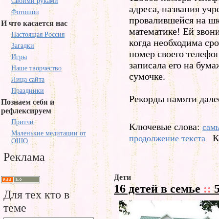
Своими руками
адреса, названия уч
Фотошоп
провалившейся на шк
И что касается нас
математике! Ей звон
Настоящая Россия
когда необходима ср
Загадки
номер своего телефон
Игры
записала его на бума
Наше творчество
сумочке.
Лица сайта
Праздники
Рекорды памяти дале
Познаем себя и
рефлексируем
Притчи
Ключевые слова:
сам
Маленькие медитации от
К
продолжение текста
ОШО
Реклама
Дети
16 детей в семье
::
5
Для тех кто в
теме