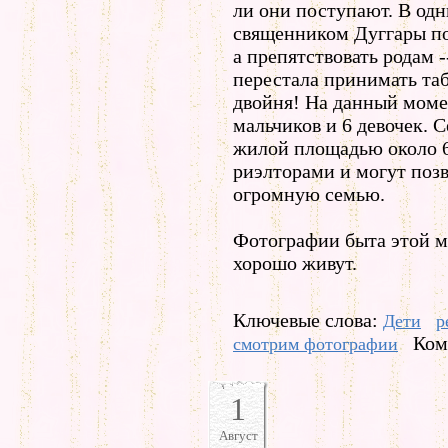
ли они поступают. В одн
священником Дуггары пон
а препятствовать родам 
перестала принимать таб
двойня! На данный момен
мальчиков и 6 девочек. 
жилой площадью около 6
риэлторами и могут позв
огромную семью.
Фотографии быта этой м
хорошо живут.
Ключевые слова:
Дети
р
Ком
смотрим фотографии
1
Август