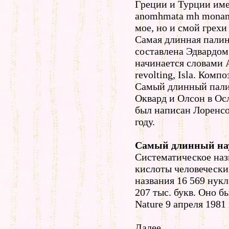
Греции и Турции имее
anomhmata mh monan 
мое, но и смой грехи
Самая длинная пали
составлена Эдвардом 
начинается словами Al
revolting, Isla. Комп
Самый длинный пали
Оквард и Олсон в Осл
был написан Лоренс
году.
Самый длинный на
Систематическое наз
кислоты человеческ
названия 16 569 нукл
207 тыс. букв. Оно б
Nature 9 апреля 1981 
Далее.