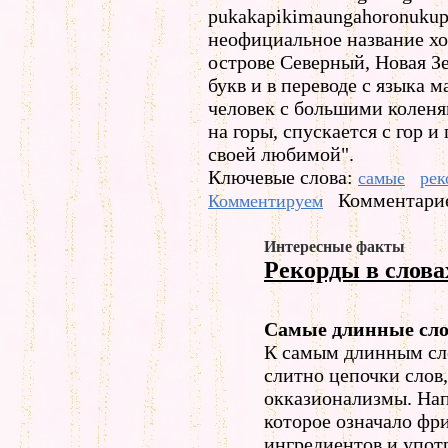
pukakapikimaungahoronukup
неофициальное название хо
острове Северный, Новая Зе
букв и в переводе с языка м
человек с большими коленя
на горы, спускается с гор и
своей любимой".
Ключевые слова:
самые
рек
Комментарие
Комментируем
Интересные факты
Рекорды в слова
Самые длинные сло
К самым длинным сл
слитно цепочки слов
окказионализмы. Нап
которое означало фри
ингредиентов и упот