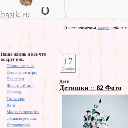
А тем временем,
сайта жд
форум
Наша жизнь и все что
17
вокруг нас.
Обзор интернет
Декабрь
Настольные игры
Про спорт
Дети
Животный мир
Детишки
::
82 Фото
Природа
Транспорт
Дети
Макро фотография
Забавная реклама
Историческое