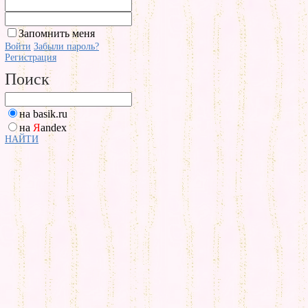
Запомнить меня
Войти
Забыли пароль?
Регистрация
Поиск
на basik.ru
на
Я
andex
НАЙТИ