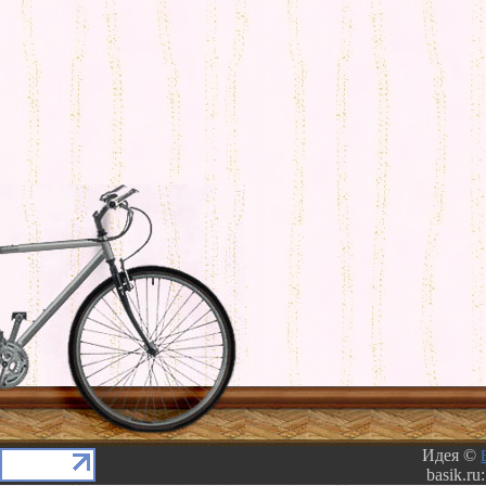
Идея ©
basik.ru