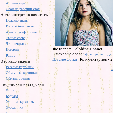
Архитектура
Обои на рабочий стол
А это интересно почитать
Полезно знать
Интересные факты
Анекдоты афоризмы
Умные слова
Что почитать
Фотограф Delphine Chanet.
Истории
Ключевые слова:
фотографы
Де
Юмор
Комментариев - 2
Детские фотки
Это надо видеть
Веселые картинки
З
Объемные картинки
Обманы зрения
Творческая мастерская
Фото
Бодиарт
Уличные креативы
Художники