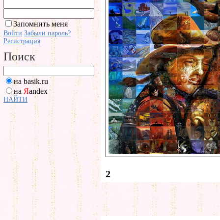
Запомнить меня
Войти
Забыли пароль?
Регистрация
Поиск
на basik.ru
на
Я
andex
НАЙТИ
2