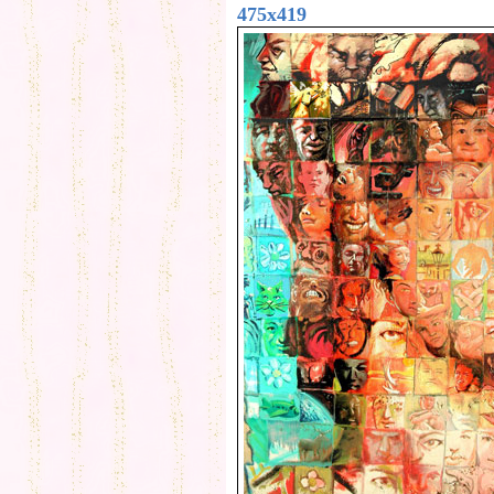
475x419