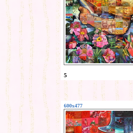
5
600x477