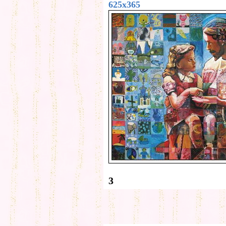
625x365
3