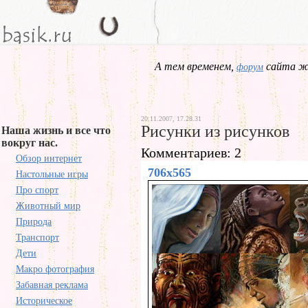
А тем временем,
сайта жд
форум
20.11.2007, 17.28.31
Рисунки из рисунков
Наша жизнь и все что
вокруг нас.
Комментариев: 2
Обзор интернет
706x565
Настольные игры
Про спорт
Животный мир
Природа
Транспорт
Дети
Макро фотография
Забавная реклама
Историческое