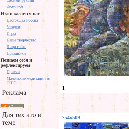
Своими руками
Фотошоп
И что касается нас
Настоящая Россия
Загадки
Игры
Наше творчество
Лица сайта
Праздники
Познаем себя и
рефлексируем
Притчи
Маленькие медитации от
ОШО
1
Реклама
Для тех кто в
754x509
теме