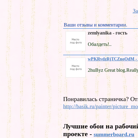
За
Ваши отзывы и комментарии.
zemlyanika - гость
Обалдеть!..
wPKRvdzRjTCZnoOdM - 
2huByz Great blog.Really
Понравилась страничка? От
http://basik.ru/painter/picture_mo
Лучшие обои на рабочи
проекте -
summerboard.ru