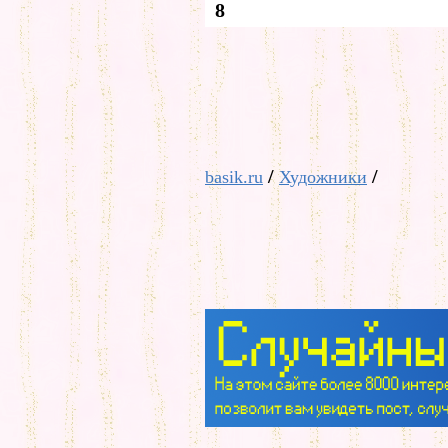
8
/
/
basik.ru
Художники