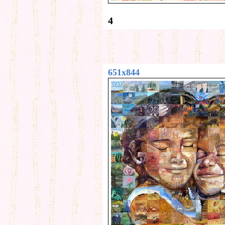
4
651x844