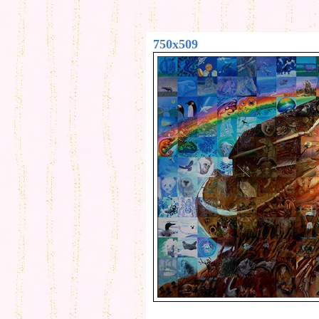
750x509