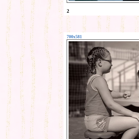
2
700x581