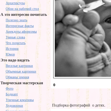
Архитектура
Обои на рабочий стол
А это интересно почитать
Полезно знать
Интересные факты
Анекдоты афоризмы
Умные слова
Что почитать
Истории
Юмор
Это надо видеть
Веселые картинки
Объемные картинки
Обманы зрения
Творческая мастерская
0
Фото
Бодиарт
Уличные креативы
Подборка фотографий о детях.
Художники