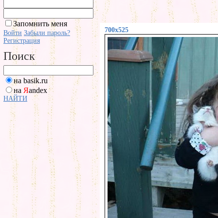
Запомнить меня
700x525
Войти
Забыли пароль?
Регистрация
Поиск
на basik.ru
на
Я
andex
НАЙТИ