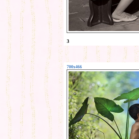
3
700x466