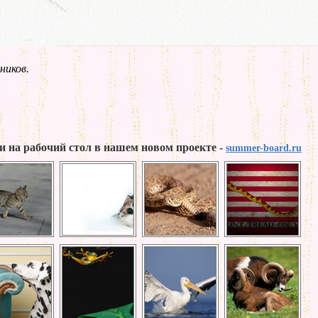
ников.
и на рабочий стол в нашем новом проекте -
summer-board.ru