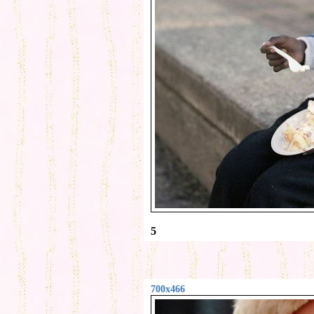
5
700x466