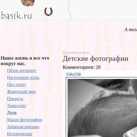
А тем
31.03.2010, 00.05.12
Детские фотографии
Наша жизнь и все что
вокруг нас.
Комментариев: 20
Обзор интернет
550x550
Настольные игры
Про спорт
Животный мир
Природа
Транспорт
Дети
Макро фотография
Забавная реклама
Историческое