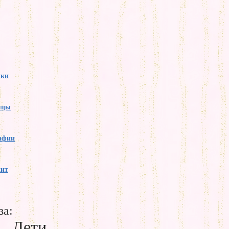
шки
мцы
афии
пит
ва:
Дети