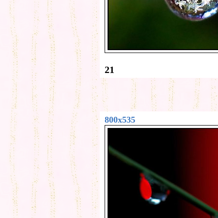
21
800x535