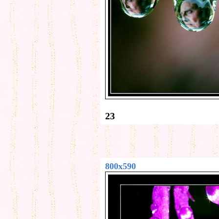
23
800x590