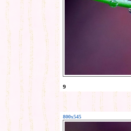
9
800x545