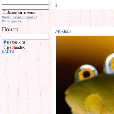
1
Запомнить меня
Войти
Забыли пароль?
Регистрация
Поиск
740x623
на basik.ru
на
Я
andex
НАЙТИ