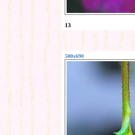
13
500x690