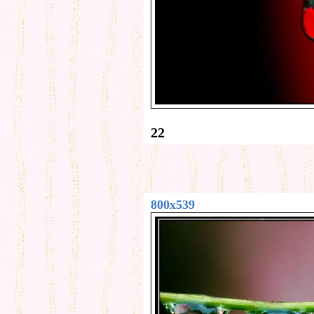
22
800x539