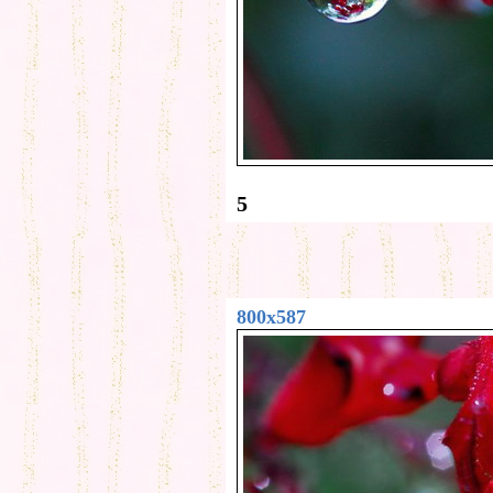
5
800x587