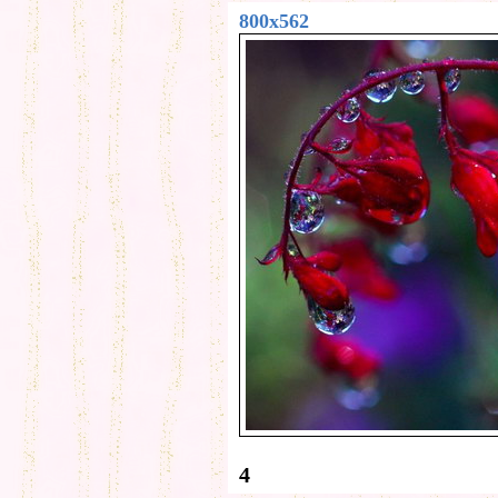
800x562
4