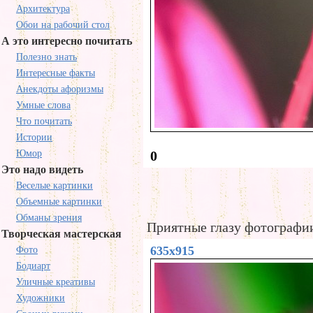
Архитектура
Обои на рабочий стол
А это интересно почитать
Полезно знать
Интересные факты
Анекдоты афоризмы
Умные слова
Что почитать
Истории
Юмор
0
Это надо видеть
Веселые картинки
Объемные картинки
Обманы зрения
Приятные глазу фотографи
Творческая мастерская
635x915
Фото
Бодиарт
Уличные креативы
Художники