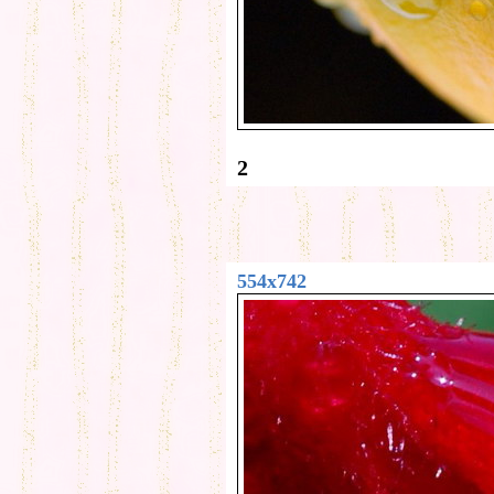
2
554x742