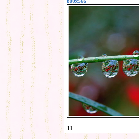
800x566
11