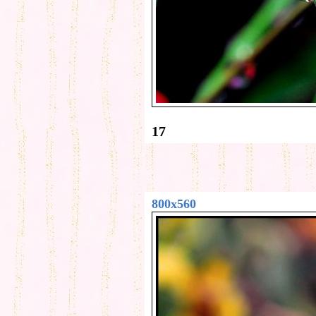
17
800x560