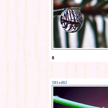
8
581x402