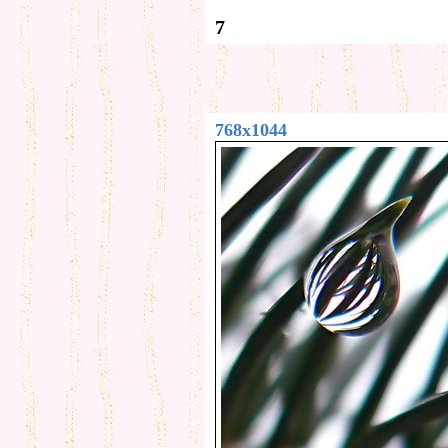
7
768x1044