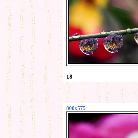
18
800x575