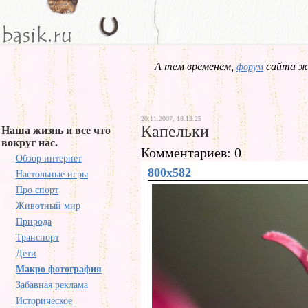
А тем временем,
сайта жд
форум
20.11.2007, 18.13.25
Капельки
Наша жизнь и все что
вокруг нас.
Комментариев: 0
Обзор интернет
800x582
Настольные игры
Про спорт
Животный мир
Природа
Транспорт
Дети
Макро фотография
Забавная реклама
Историческое