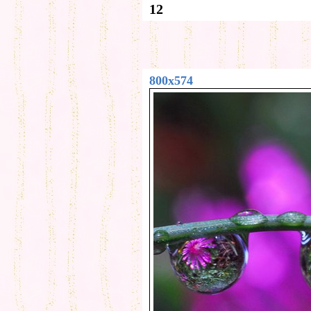
12
800x574