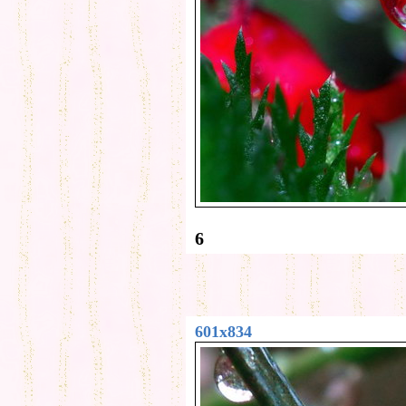
6
601x834