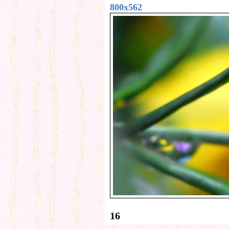
800x562
16