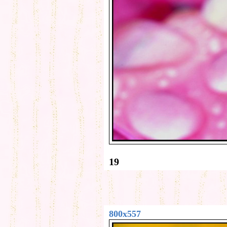
19
800x557