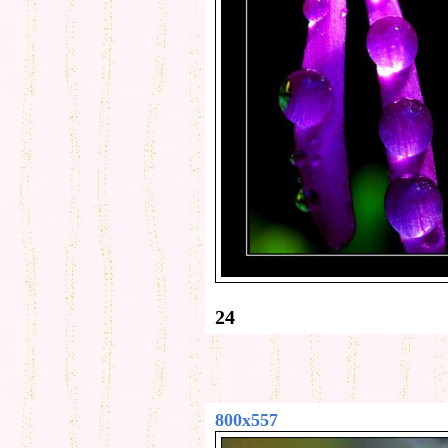
24
800x557