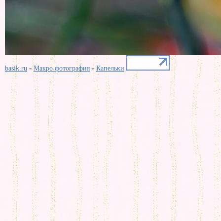
-
-
basik.ru
Макро фотография
Капельки