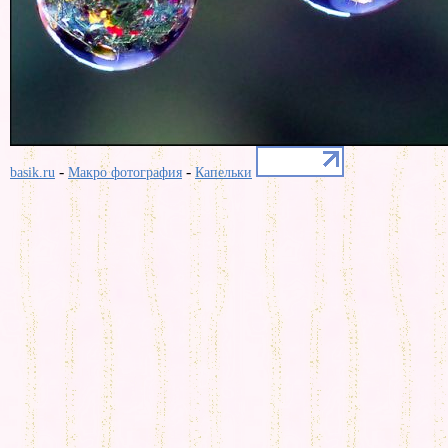
-
-
basik.ru
Макро фотография
Капельки