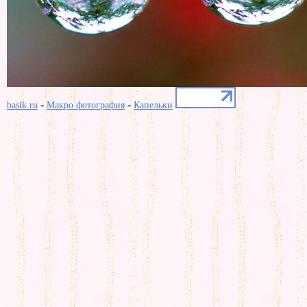
-
-
basik.ru
Макро фотография
Капельки