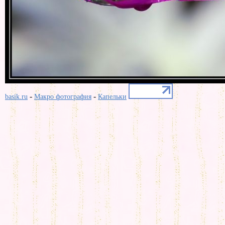
-
-
basik.ru
Макро фотография
Капельки