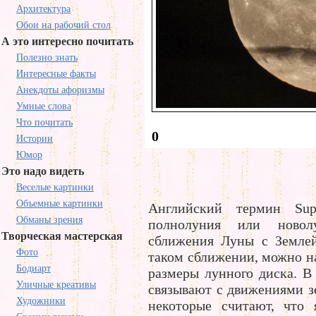
Архитектура
Обои на рабочий стол
А это интересно почитать
Полезно знать
Интересные факты
Анекдоты афоризмы
Умные слова
Что почитать
0
Истории
Юмор
Это надо видеть
Веселые картинки
Объемные картинки
Английский термин Sup
Обманы зрения
полнолуния или новол
Творческая мастерская
сближения Луны с Землей
Фото
таком сближении, можно н
Бодиарт
размеры лунного диска. В
Уличные креативы
связывают с движениями з
Художники
некоторые считают, что