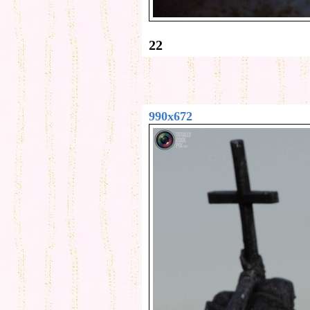
22
990x672