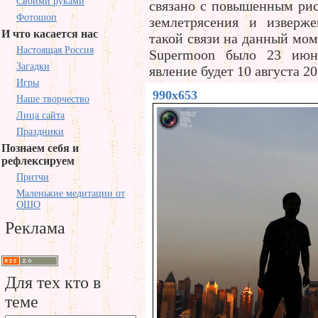
Своими руками
связано с повышенным рис
Фотошоп
землетрясения и изверже
И что касается нас
такой связи на данный мом
Настоящая Россия
Supermoon было 23 июн
Загадки
явление будет 10 августа 20
Игры
990x653
Наше творчество
Лица сайта
Праздники
Познаем себя и
рефлексируем
Притчи
Маленькие медитации от
ОШО
Реклама
Для тех кто в
теме