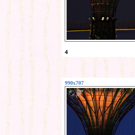
4
990x707