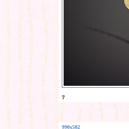
7
990x582