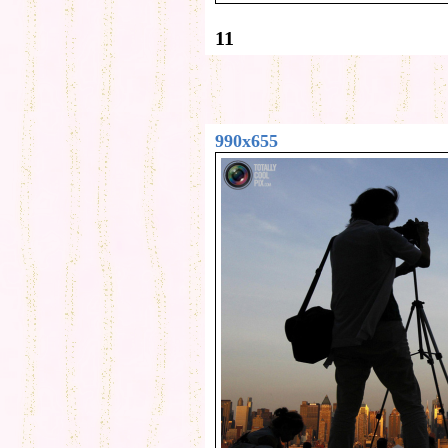
11
990x655