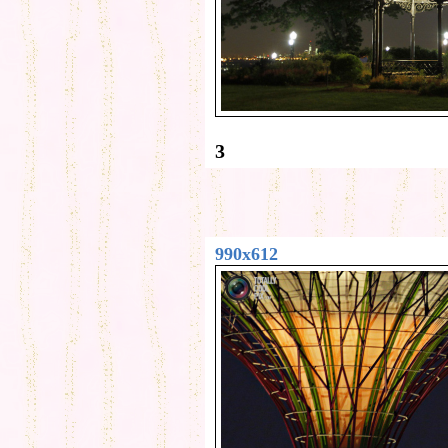
3
990x612