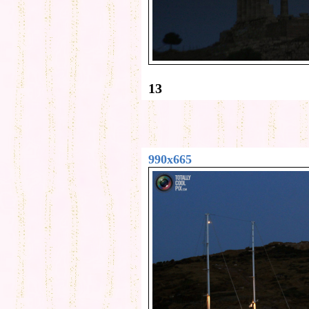
13
990x665