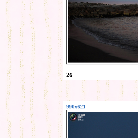
26
990x621