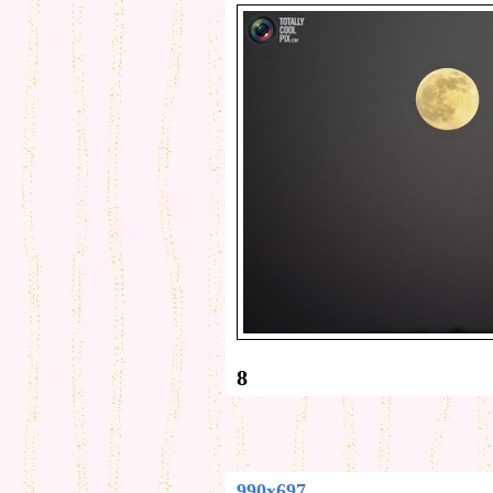
8
990x697