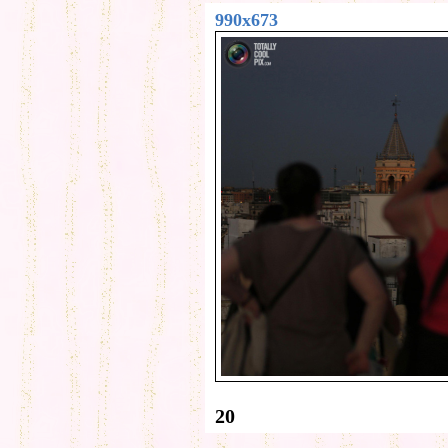
990x673
20