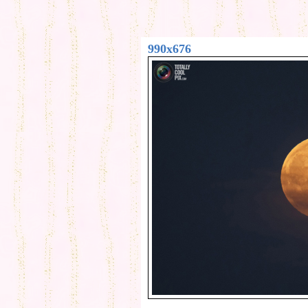
990x676