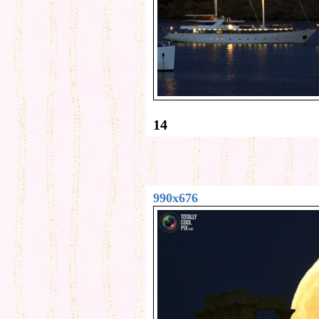
14
990x676