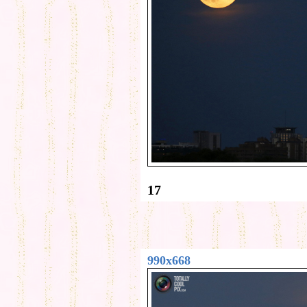
17
990x668