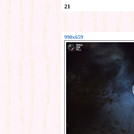
21
990x659