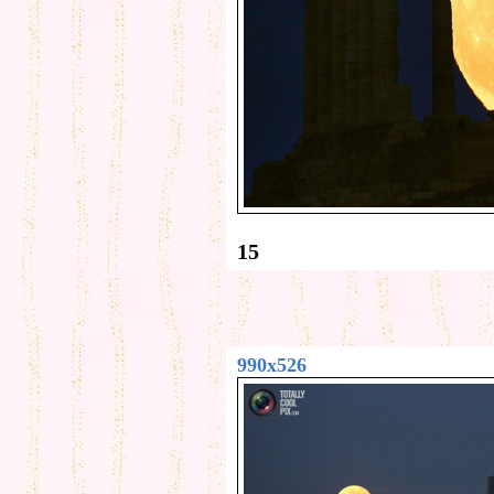
15
990x526