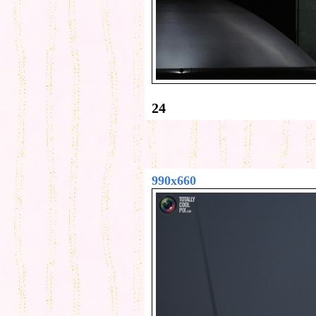
24
990x660