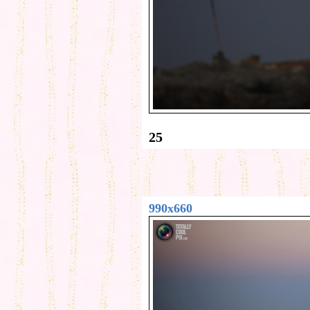
25
990x660