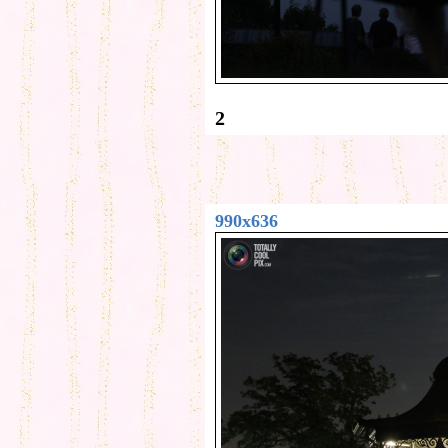
2
990x636