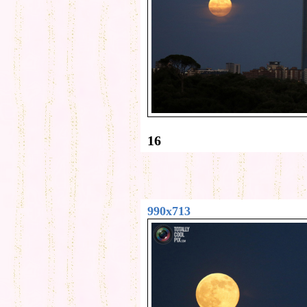
16
990x713