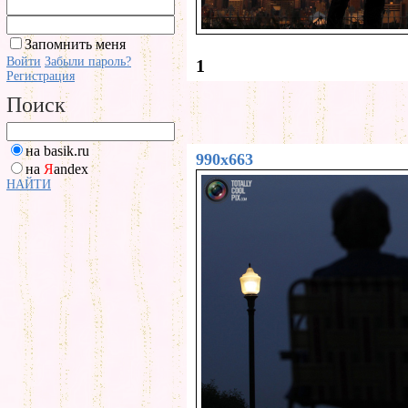
Запомнить меня
Войти
Забыли пароль?
1
Регистрация
Поиск
на basik.ru
990x663
на
Я
andex
НАЙТИ