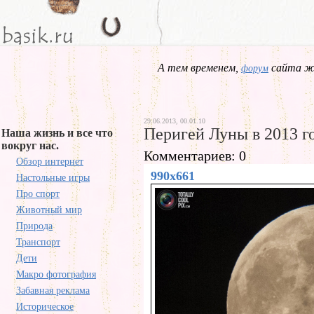
А тем временем,
сайта жд
форум
29.06.2013, 00.01.10
Перигей Луны в 2013 г
Наша жизнь и все что
вокруг нас.
Комментариев: 0
Обзор интернет
990x661
Настольные игры
Про спорт
Животный мир
Природа
Транспорт
Дети
Макро фотография
Забавная реклама
Историческое