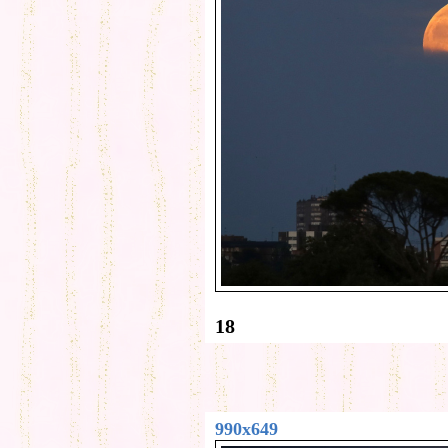
18
990x649