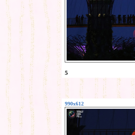
5
990x612