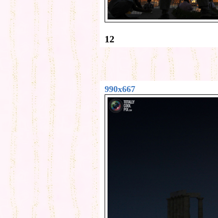
12
990x667