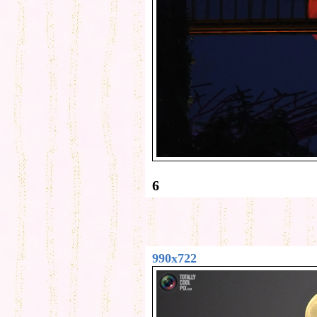
6
990x722