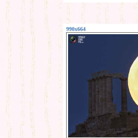
990x664