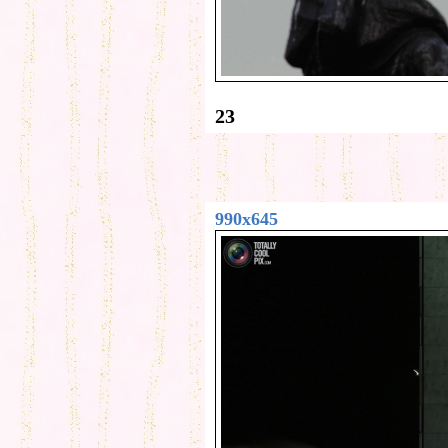
23
990x645