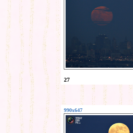
27
990x647