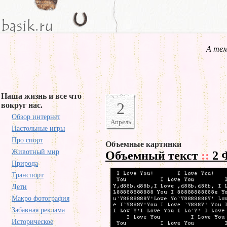
А тем
Наша жизнь и все что
2
вокруг нас.
Обзор интернет
Апрель
Настольные игры
Про спорт
Объемные картинки
Животный мир
Объемный текст
::
2 
Природа
Транспорт
Дети
Макро фотография
Забавная реклама
Историческое