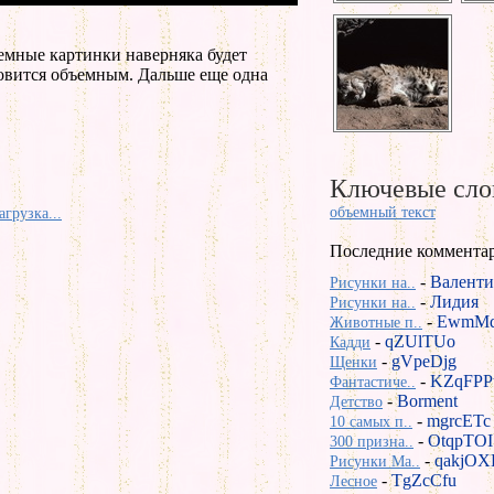
емные картинки наверняка будет
новится объемным. Дальше еще одна
Ключевые сло
объемный текст
агрузка...
Последние коммента
-
Валенти
Рисунки на..
-
Лидия
Рисунки на..
-
EwmMd
Животные п..
-
qZUlTUo
Кадди
-
gVpeDjg
Щенки
-
KZqFPP
Фантастиче..
-
Borment
Детство
-
mgrcETc
10 самых п..
-
OtqpTOI
300 призна..
-
qakjOX
Рисунки Ma..
-
TgZcCfu
Лесное