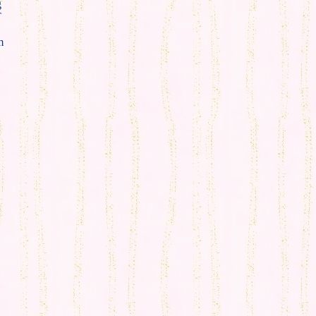
g
T
m