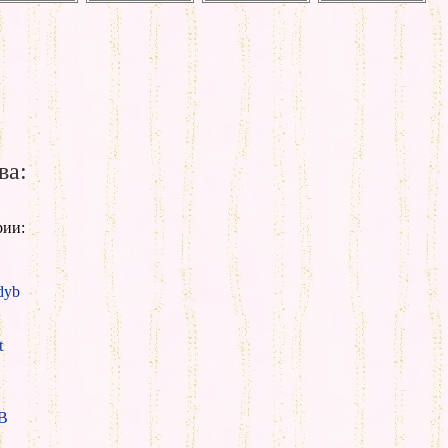
ва:
рии:
yb
t
B