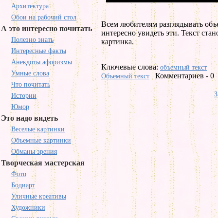
Архитектура
Обои на рабочий стол
Всем любителям разглядывать объ
А это интересно почитать
интересно увидеть эти. Текст ста
Полезно знать
картинка.
Интересные факты
Анекдоты афоризмы
Ключевые слова:
объемный текст
Умные слова
Комментариев - 0
Объемный текст
Что почитать
З
Истории
Юмор
Это надо видеть
Веселые картинки
Объемные картинки
Обманы зрения
Творческая мастерская
Фото
Бодиарт
Уличные креативы
Художники