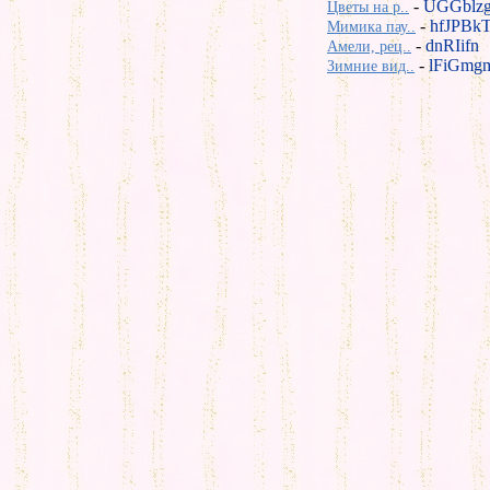
-
UGGblz
Цветы на р..
-
hfJPBk
Мимика пау..
-
dnRIifn
Амели, рец..
-
lFiGmg
Зимние вид..