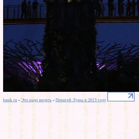
-
-
basik.ru
Это надо видеть
Перигей Луны в 2013 году