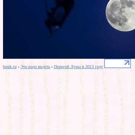
-
-
basik.ru
Это надо видеть
Перигей Луны в 2013 году