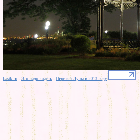
-
-
basik.ru
Это надо видеть
Перигей Луны в 2013 году