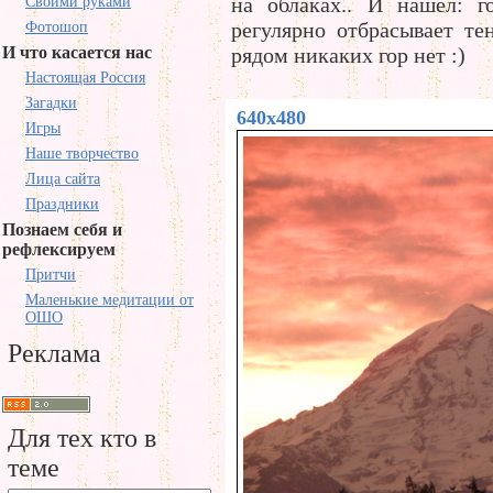
на облаках.. И нашел: 
Своими руками
регулярно отбрасывает те
Фотошоп
И что касается нас
рядом никаких гор нет :)
Настоящая Россия
Загадки
640x480
Игры
Наше творчество
Лица сайта
Праздники
Познаем себя и
рефлексируем
Притчи
Маленькие медитации от
ОШО
Реклама
Для тех кто в
теме