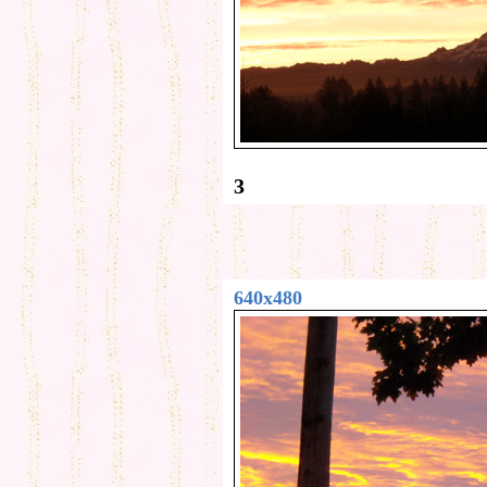
3
640x480