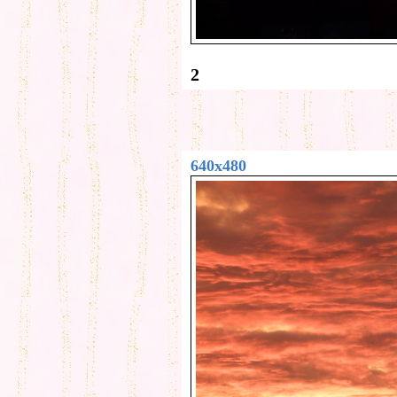
2
640x480