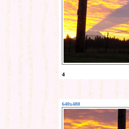
4
640x480