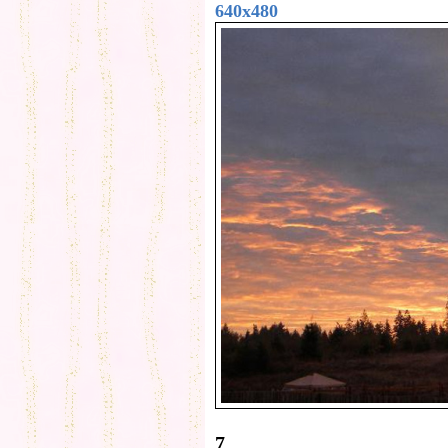
640x480
7