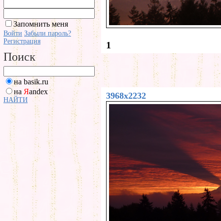
Запомнить меня
Войти
Забыли пароль?
Регистрация
1
Поиск
на basik.ru
на
Я
andex
3968x2232
НАЙТИ