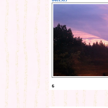
640x383
6