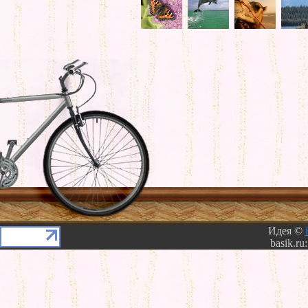
Идея ©
basik.ru