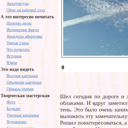
Архитектура
Обои на рабочий стол
А это интересно почитать
Полезно знать
Интересные факты
Анекдоты афоризмы
Умные слова
Что почитать
Истории
Юмор
0
Это надо видеть
Веселые картинки
Объемные картинки
Обманы зрения
Творческая мастерская
Шел сегодня по дороге и
облаками. И вдруг заметил
Фото
тень. Это было очень зани
Бодиарт
выложить эту замечательн
Уличные креативы
Решил поинтересоваться, а
Художники