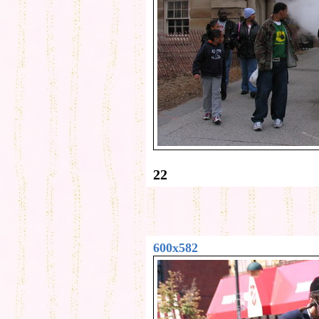
22
600x582