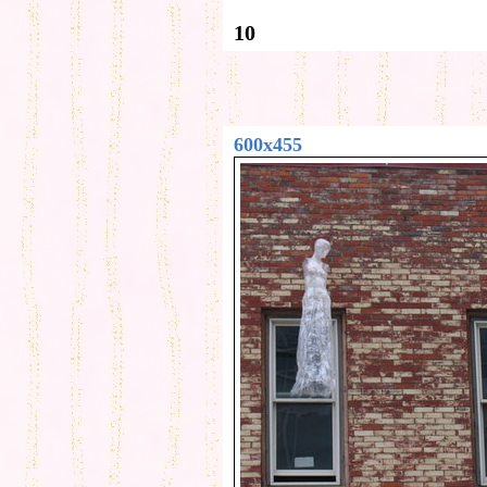
10
600x455