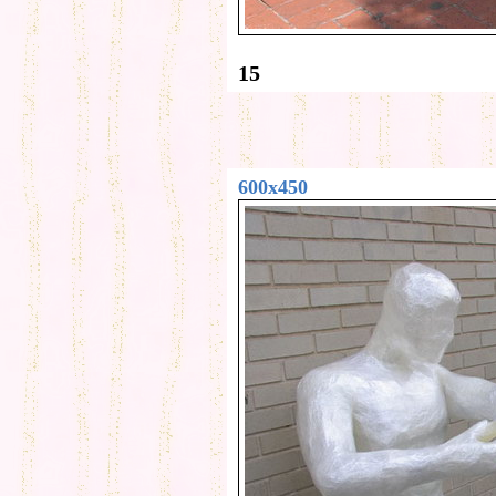
15
600x450