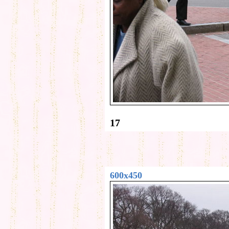
17
600x450