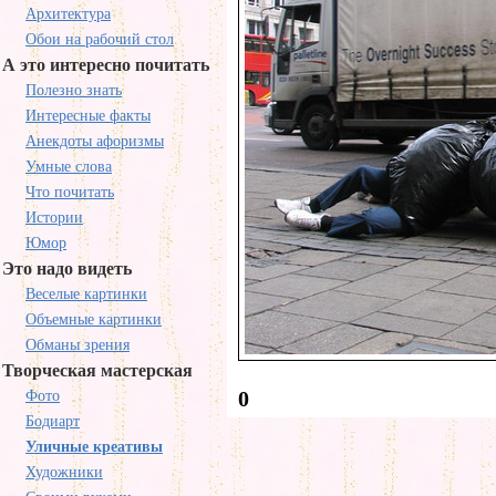
Архитектура
Обои на рабочий стол
А это интересно почитать
Полезно знать
Интересные факты
Анекдоты афоризмы
Умные слова
Что почитать
Истории
Юмор
Это надо видеть
Веселые картинки
Объемные картинки
Обманы зрения
Творческая мастерская
0
Фото
Бодиарт
Уличные креативы
Художники