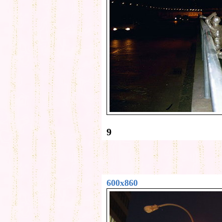
9
600x860