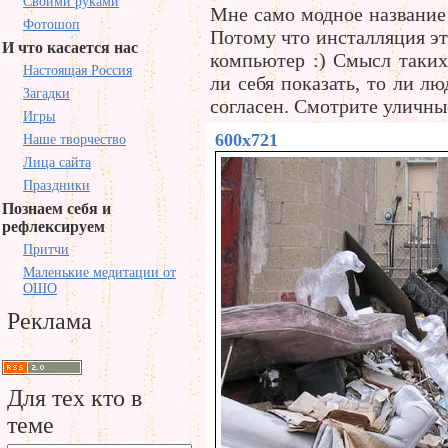
Своими руками
Мне само модное название 
Фотошоп
Потому что инсталляция эт
И что касается нас
компьютер :) Смысл таких 
Настоящая Россия
ли себя показать, то ли лю
Загадки
согласен. Смотрите уличны
Игры
600x721
Наше творчество
Лица сайта
Праздники
Познаем себя и
рефлексируем
Притчи
Маленькие медитации от
ОШО
Реклама
Для тех кто в
теме