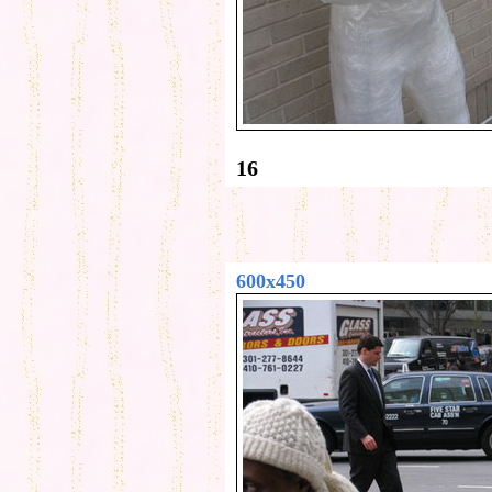
16
600x450