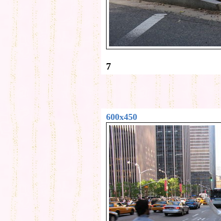
7
600x450