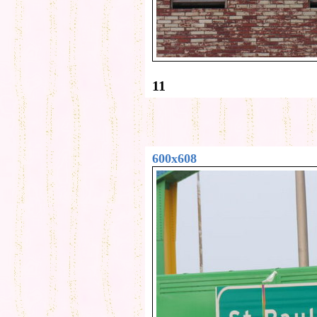
11
600x608