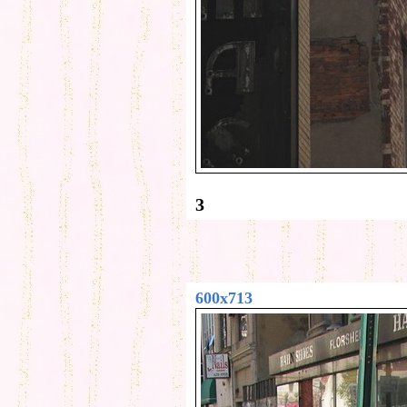
3
600x713