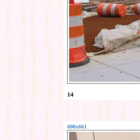
14
600x661