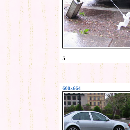
5
600x664