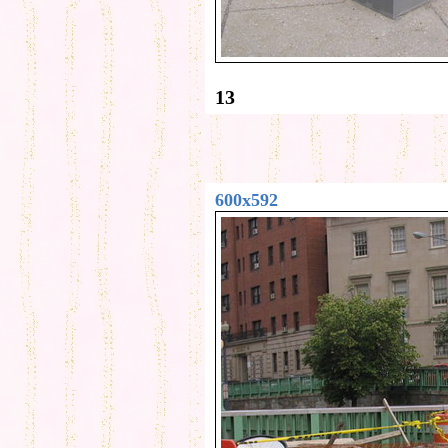
13
600x592