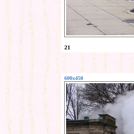
21
600x450