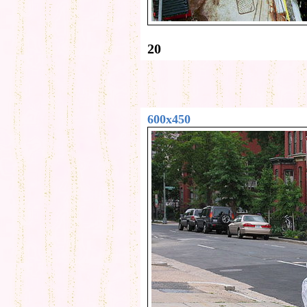
20
600x450