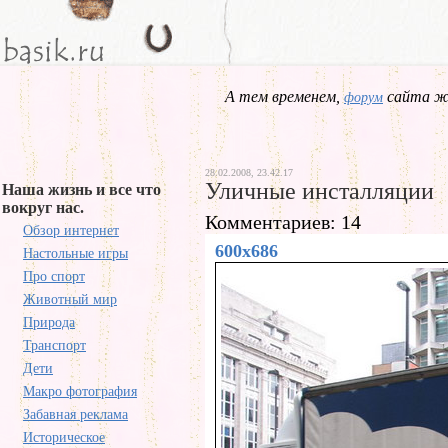
А тем временем,
сайта жд
форум
28.02.2008, 23.42.17
Уличные инсталляции
Наша жизнь и все что
вокруг нас.
Комментариев: 14
Обзор интернет
600x686
Настольные игры
Про спорт
Животный мир
Природа
Транспорт
Дети
Макро фотография
Забавная реклама
Историческое