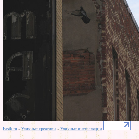
-
-
basik.ru
Уличные креативы
Уличные инсталляции