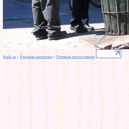
-
-
basik.ru
Уличные креативы
Уличные инсталляции