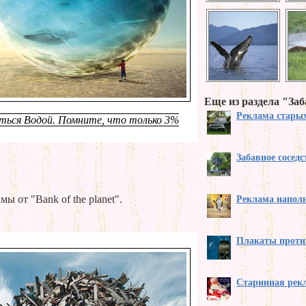
Еще из раздела "За
Реклама старых
ться Водой. Помните, что только 3%
Забавное соседс
 от "Bank of the planet".
Реклама напол
Плакаты проти
Старинная рекл