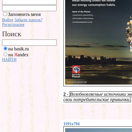
Запомнить меня
Войти
Забыли пароль?
Регистрация
Поиск
на basik.ru
на
Я
andex
НАЙТИ
2
-
Возобновляемые источники эне
свои потребительские привычки.
1191x794