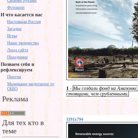
Своими руками
Фотошоп
И что касается нас
Настоящая Россия
Загадки
Игры
Наше творчество
Лица сайта
Праздники
Познаем себя и
рефлексируем
Притчи
Маленькие медитации от
1
-
Мы создали фонд на Амазонке
ОШО
стоящими, чем срубленными.
Реклама
1191x794
Для тех кто в
теме