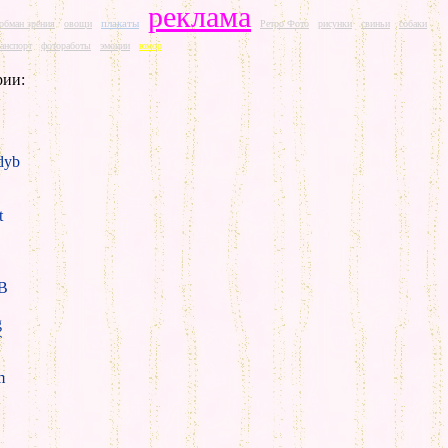
реклама
плакаты
обман зрения
овощи
Ретро Фото
рисунки
свиньи
собаки
ранспорт
фотоработы
эмоции
юмор
рии:
yb
t
B
g
T
m