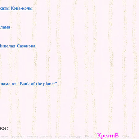
каты Кока-колы
клама
Николая Сазонова
лама от "Bank of the planet"
ва:
КреатиВ
видео
грузовики
жевачка
здоровье
игрушки
календарь
Кошки
Кубик