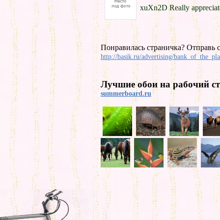
xuXn2D Really appreciate 
Понравилась страничка? Отправь с
http://basik.ru/advertising/bank_of_the_pla
Лучшие обои на рабочий ст
summerboard.ru