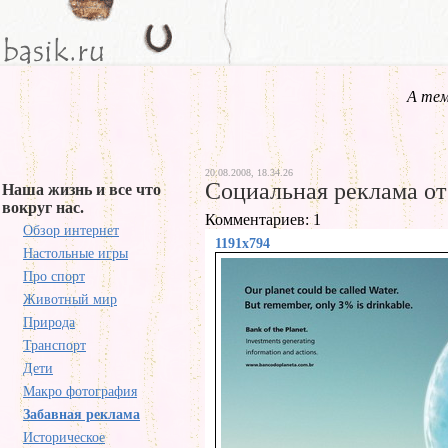
А тем
20.08.2008, 18.34.26
Социальная реклама от 
Наша жизнь и все что
вокруг нас.
Комментариев: 1
Обзор интернет
1191x794
Настольные игры
Про спорт
Животный мир
Природа
Транспорт
Дети
Макро фотография
Забавная реклама
Историческое