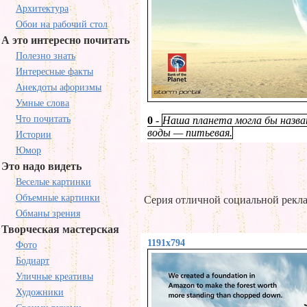
Архитектура
Обои на рабочий стол
А это интересно почитать
Полезно знать
Интересные факты
Анекдоты афоризмы
Умные слова
Что почитать
0
-
Наша планета могла бы назва
воды — питьевая.
Истории
Юмор
Это надо видеть
Веселые картинки
Объемные картинки
Серия отличной социальной рекламы
Обманы зрения
Творческая мастерская
1191x794
Фото
Бодиарт
Уличные креативы
Художники