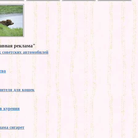
бавная реклама"
 советских автомобилей
тво
нителя для кошек
в курения
ама сигарет