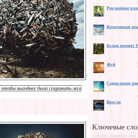
Рекламные пла
Креативная ре
Белки помнят 
Жуй
Социальная рек
, чтобы выгоднее было сохранить леса
Вросли
Ключевые сло
Green Peace
Автомобили
белки