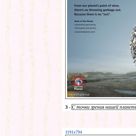
3
-
С точки зрения нашей планет
1191x794