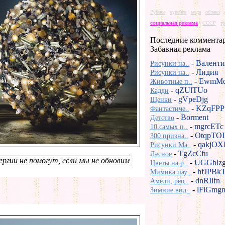
Рубика
курение
мода
облако
социальная реклама
СССР
т
Последние коммента
Забавная реклама
-
Валенти
Рисунки на..
-
Лидия
Рисунки на..
-
EwmMd
Животные п..
-
qZUlTUo
Кадди
-
gVpeDjg
Щенки
-
KZqFPP
Фантастиче..
-
Borment
Детство
-
mgrcETc
10 самых п..
-
OtqpTOI
300 призна..
-
qakjOX
Рисунки Ma..
-
TgZcCfu
Лесное
ргии не помогут, если мы не обновим
-
UGGblz
Цветы на р..
-
hfJPBk
Мимика пау..
-
dnRIifn
Амели, рец..
-
lFiGmg
Зимние вид..