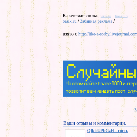
Ключевые слова:
реклама
КреатиВ
/
/
basik.ru
Забавная реклама
взято с
http://like-a-sorby.livejournal.co
З
Ваши отзывы и комментарии.
QIkisUPbGzH - гость