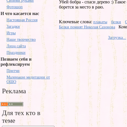
Своими руками
Убей бобра - спаси дерево :) Тако
борется за место в раю.
Фотошоп
И что касается нас
Настоящая Россия
Ключевые слова:
плакаты
белки
G
Загадки
Ком
Белки помнят Николая Сазонова
Игры
Загрузка...
Наше творчество
Лица сайта
Праздники
Познаем себя и
рефлексируем
Притчи
Маленькие медитации от
ОШО
Реклама
Для тех кто в
теме