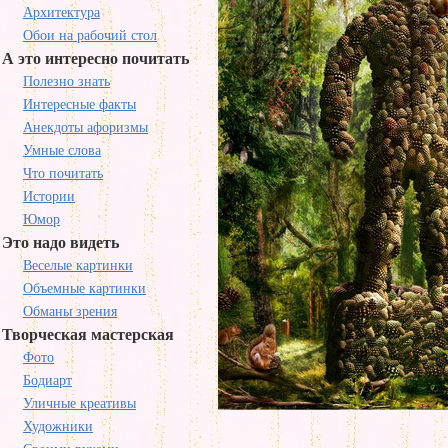
Архитектура
Обои на рабочий стол
А это интересно почитать
Полезно знать
Интересные факты
Анекдоты афоризмы
Умные слова
Что почитать
Истории
Юмор
Это надо видеть
Веселые картинки
Объемные картинки
Обманы зрения
Творческая мастерская
Фото
Бодиарт
Уличные креативы
Художники