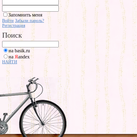
Запомнить меня
Войти
Забыли пароль?
Регистрация
Поиск
на basik.ru
на
Я
andex
НАЙТИ