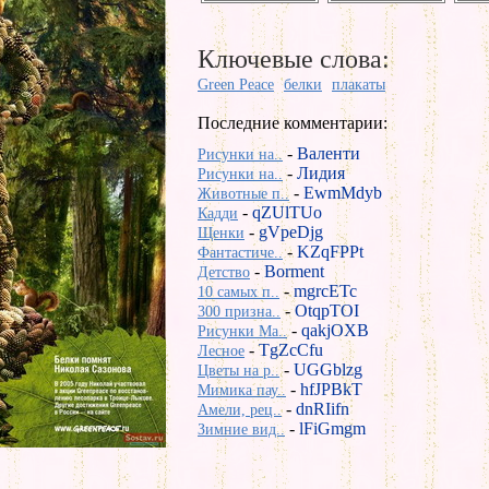
Ключевые слова:
Green Peace
белки
плакаты
Последние комментарии:
-
Валенти
Рисунки на..
-
Лидия
Рисунки на..
-
EwmMdyb
Животные п..
-
qZUlTUo
Кадди
-
gVpeDjg
Щенки
-
KZqFPPt
Фантастиче..
-
Borment
Детство
-
mgrcETc
10 самых п..
-
OtqpTOI
300 призна..
-
qakjOXB
Рисунки Ma..
-
TgZcCfu
Лесное
-
UGGblzg
Цветы на р..
-
hfJPBkT
Мимика пау..
-
dnRIifn
Амели, рец..
-
lFiGmgm
Зимние вид..