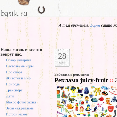
А тем временем,
сайта жд
форум
Наша жизнь и все что
28
вокруг нас.
Обзор интернет
Май
Настольные игры
Про спорт
Забавная реклама
Животный мир
Реклама juicy-fruit
::
Природа
Транспорт
Дети
Макро фотография
Забавная реклама
Историческое