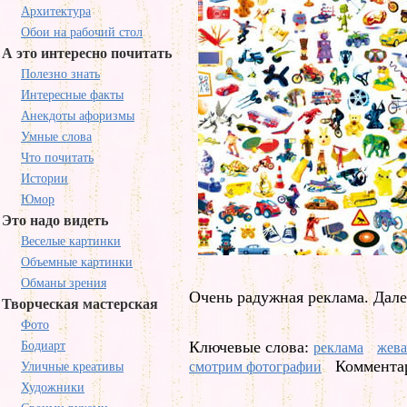
Архитектура
Обои на рабочий стол
А это интересно почитать
Полезно знать
Интересные факты
Анекдоты афоризмы
Умные слова
Что почитать
Истории
Юмор
Это надо видеть
Веселые картинки
Объемные картинки
Обманы зрения
Очень радужная реклама. Дале
Творческая мастерская
Фото
Ключевые слова:
Бодиарт
реклама
жева
Комментар
смотрим фотографии
Уличные креативы
Художники