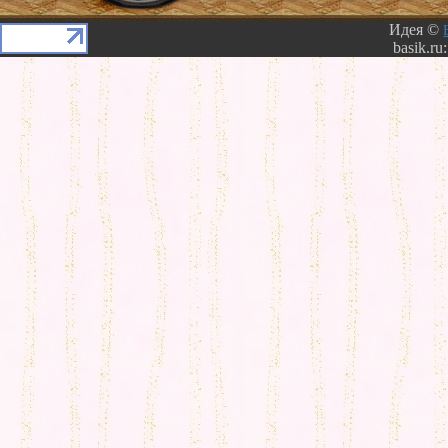
Идея ©
basik.ru