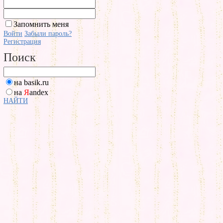
Запомнить меня
Войти
Забыли пароль?
Регистрация
Поиск
на basik.ru
на
Я
andex
НАЙТИ