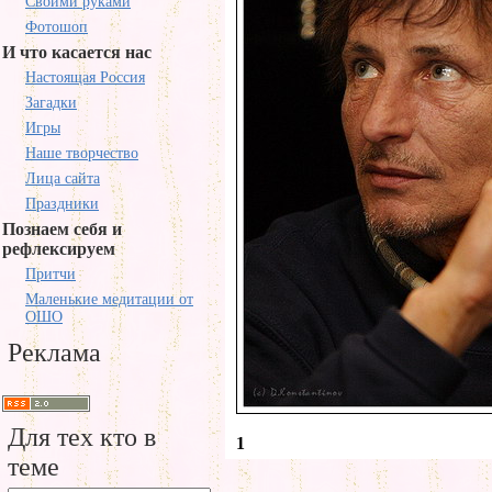
Своими руками
Фотошоп
И что касается нас
Настоящая Россия
Загадки
Игры
Наше творчество
Лица сайта
Праздники
Познаем себя и
рефлексируем
Притчи
Маленькие медитации от
ОШО
Реклама
Для тех кто в
1
теме