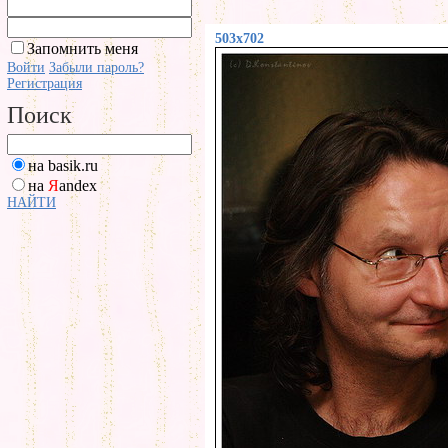
503x702
Запомнить меня
Войти
Забыли пароль?
Регистрация
Поиск
на basik.ru
на
Я
andex
НАЙТИ