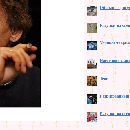
Объемные рисун
Рисунки на сте
Уличное творче
Настенная жив
Тени
Разрисованный 
Рисунки на сте