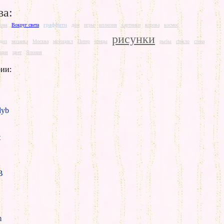
ва:
граффити
она
Вокруг света
дом
игры
иллюзия
картинки
корова
космос
рисунки
дил
мозаика
Москва
мотоцикл
Питер
птицы
рыбы
стекло
стена
нция
цвет
Япония
ии:
yb
t
B
m