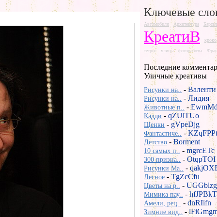
Ключевые сло
Автомобили
Архитектура
Барсел
КреатиВ
кроко
тетрис
улицы
фотоработы
Фра
Последние комментар
Уличные креативы
-
Валенти
Рисунки на..
-
Лидия
Рисунки на..
-
EwmMd
Животные п..
-
qZUlTUo
Кадди
-
gVpeDjg
Щенки
-
KZqFPP
Фантастиче..
-
Borment
Детство
-
mgrcETc
10 самых п..
-
OtqpTOI
300 призна..
-
qakjOX
Рисунки Ma..
-
TgZcCfu
Лесное
-
UGGblzg
Цветы на р..
-
hfJPBkT
Мимика пау..
-
dnRIifn
Амели, рец..
-
lFiGmg
Зимние вид..