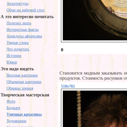
Архитектура
Обои на рабочий стол
А это интересно почитать
Полезно знать
Интересные факты
Анекдоты афоризмы
Умные слова
Что почитать
0
Истории
Юмор
Это надо видеть
Становится модным заказывать 
Веселые картинки
продуктов. Стоимость рисунков от
Объемные картинки
518x702
Обманы зрения
Творческая мастерская
Фото
Бодиарт
Уличные креативы
Художники