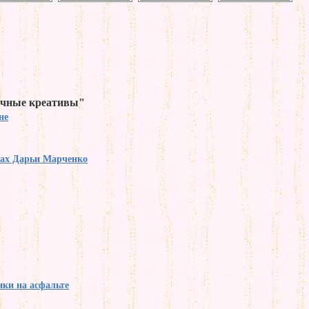
ичные креативы"
не
нах Дарьи Марченко
ки на асфальте