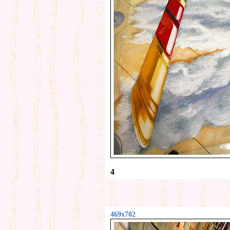
4
469x702