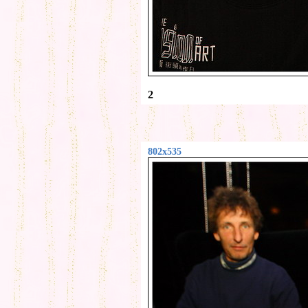
2
802x535