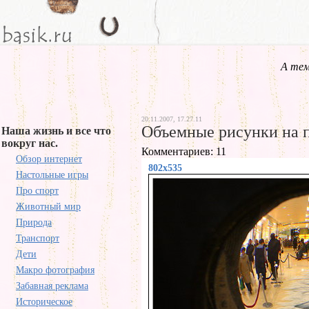
А тем
20.11.2007, 17.27.11
Объемные рисунки на 
Наша жизнь и все что
вокруг нас.
Комментариев: 11
Обзор интернет
802x535
Настольные игры
Про спорт
Животный мир
Природа
Транспорт
Дети
Макро фотография
Забавная реклама
Историческое