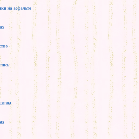
ки на асфальте
нах
ство
опись
город
нах