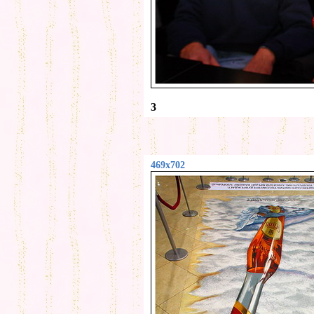
3
469x702