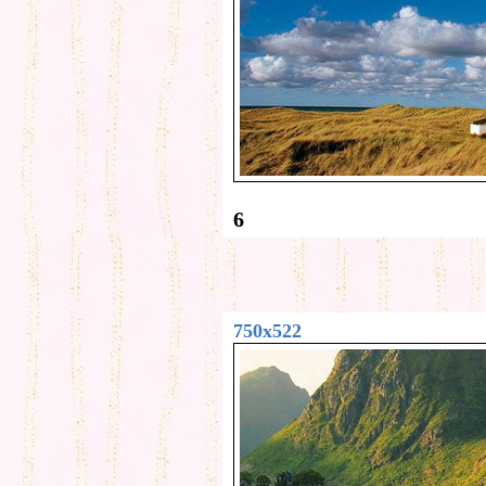
6
750x522