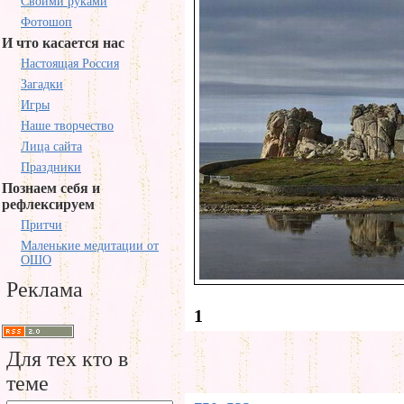
Своими руками
Фотошоп
И что касается нас
Настоящая Россия
Загадки
Игры
Наше творчество
Лица сайта
Праздники
Познаем себя и
рефлексируем
Притчи
Маленькие медитации от
ОШО
Реклама
1
Для тех кто в
теме