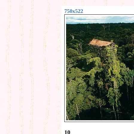
750x522
10