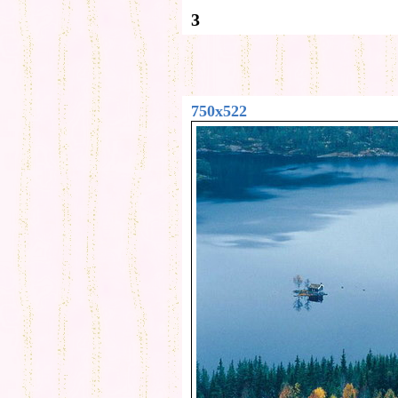
3
750x522