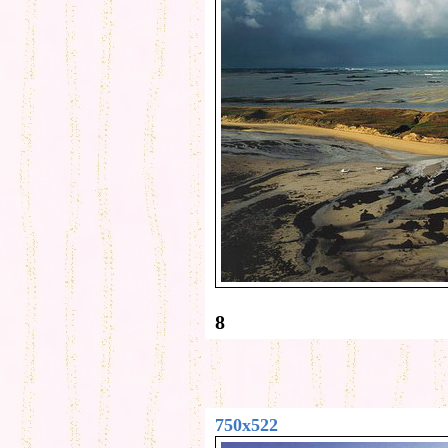
8
750x522