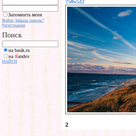
750x522
Запомнить меня
Войти
Забыли пароль?
Регистрация
Поиск
на basik.ru
на
Я
andex
НАЙТИ
2