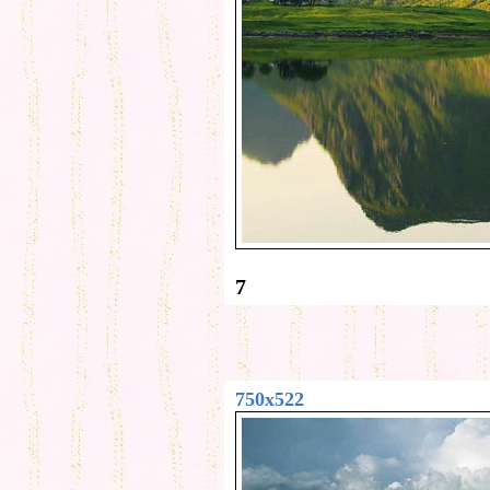
7
750x522