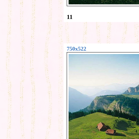
11
750x522