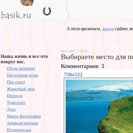
А тем временем,
сайта жд
форум
20.11.2007, 17.42.54
Выбираете место для п
Наша жизнь и все что
вокруг нас.
Комментариев: 3
Обзор интернет
750x522
Настольные игры
Про спорт
Животный мир
Природа
Транспорт
Дети
Макро фотография
Забавная реклама
Историческое