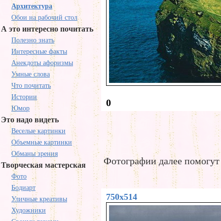
Архитектура
Обои на рабочий стол
А это интересно почитать
Полезно знать
Интересные факты
Анекдоты афоризмы
Умные слова
Что почитать
Истории
0
Юмор
Это надо видеть
Веселые картинки
Объемные картинки
Обманы зрения
Фотографии далее помогут 
Творческая мастерская
Фото
Бодиарт
750x514
Уличные креативы
Художники