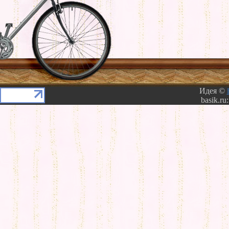
Идея ©
basik.ru