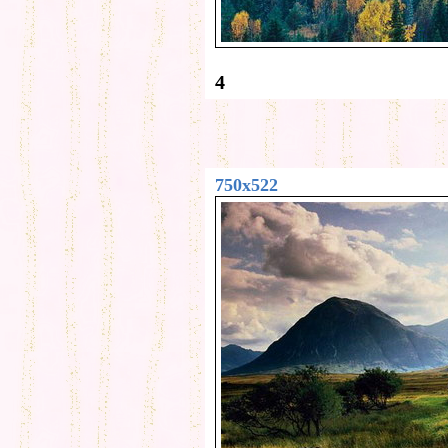
4
750x522