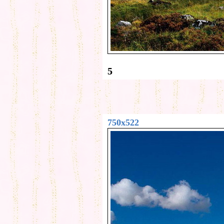
5
750x522