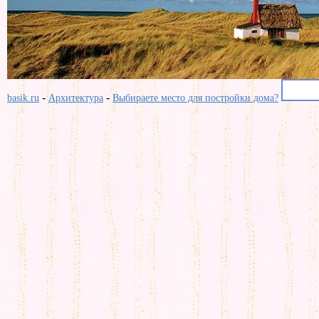
-
-
basik.ru
Архитектура
Выбираете место для постройки дома?