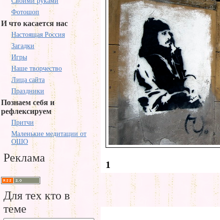
Своими руками
Фотошоп
И что касается нас
Настоящая Россия
Загадки
Игры
Наше творчество
Лица сайта
Праздники
Познаем себя и
рефлексируем
Притчи
Маленькие медитации от
ОШО
Реклама
1
Для тех кто в
теме