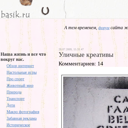
А тем временем,
сайта жд
форум
28.07.2009, 15.31.47
Уличные креативы
Наша жизнь и все что
вокруг нас.
Комментариев: 14
Обзор интернет
Настольные игры
Про спорт
Животный мир
Природа
Транспорт
Дети
Макро фотография
Забавная реклама
Историческое