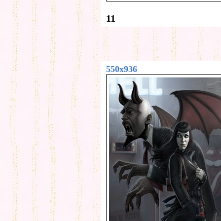
11
550x936