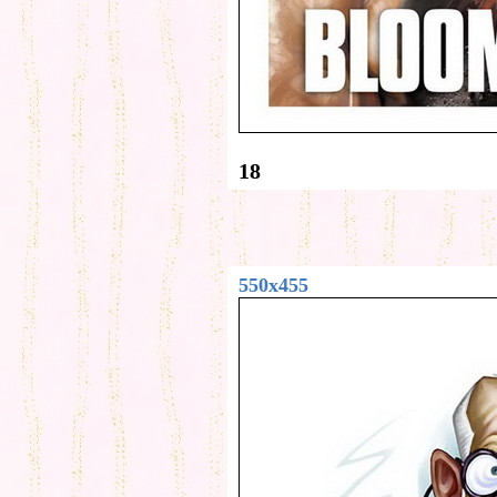
18
550x455