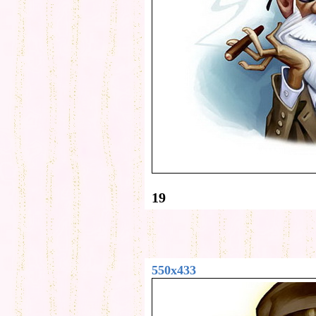
19
550x433