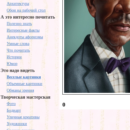
Архитектура
Обои на рабочий стол
А это интересно почитать
Полезно знать
Интересные факты
Анекдоты афоризмы
Умные слова
Что почитать
Истории
Юмор
Это надо видеть
Веселые картинки
Объемные картинки
Обманы зрения
Творческая мастерская
0
Фото
Бодиарт
Уличные креативы
Художники