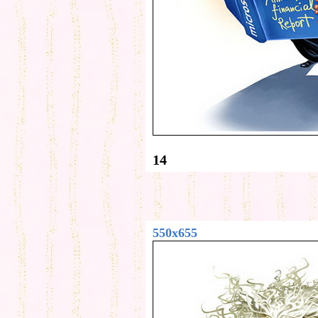
14
550x655