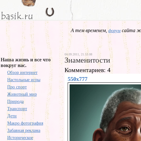
А тем временем,
сайта жд
форум
04.09.2011, 21.53.08
Знаменитости
Наша жизнь и все что
вокруг нас.
Комментариев: 4
Обзор интернет
550x777
Настольные игры
Про спорт
Животный мир
Природа
Транспорт
Дети
Макро фотография
Забавная реклама
Историческое