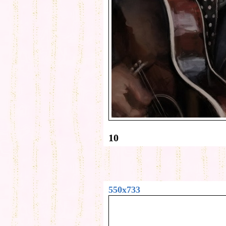
10
550x733