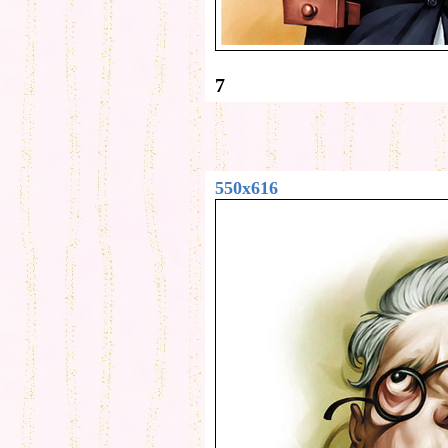
7
550x616