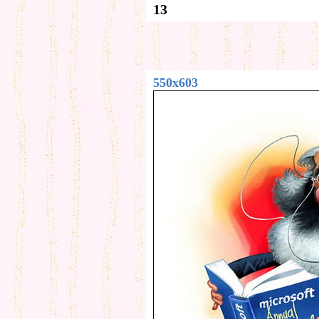
13
550x603