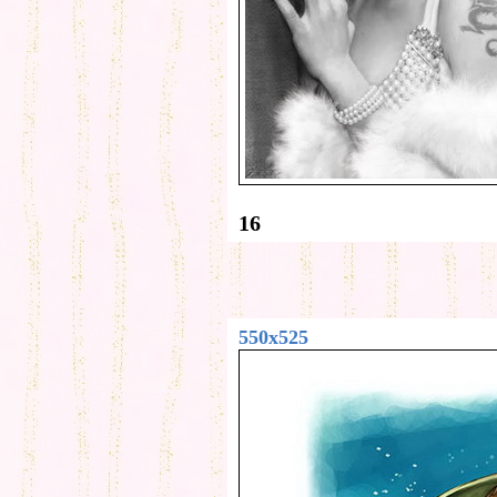
16
550x525