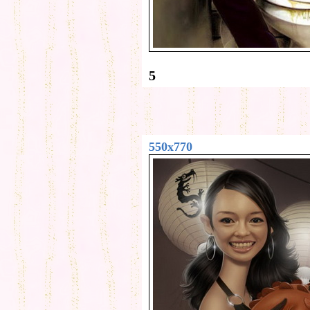
5
550x770