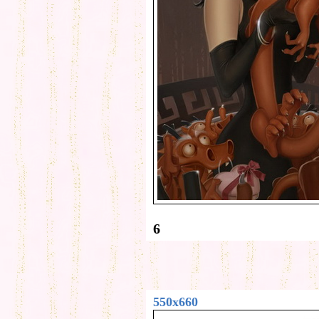
6
550x660