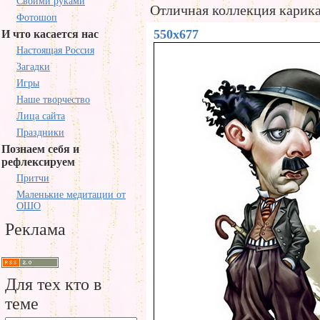
Своими руками
Отличная коллекция карика
Фотошоп
550x677
И что касается нас
Настоящая Россия
Загадки
Игры
Наше творчество
Лица сайта
Праздники
Познаем себя и
рефлексируем
Притчи
Маленькие медитации от
ОШО
Реклама
Для тех кто в
теме