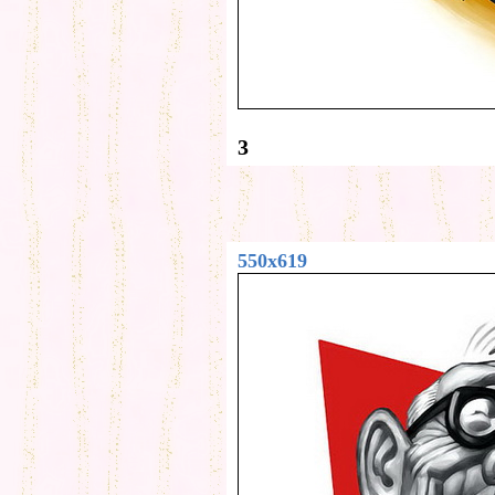
3
550x619