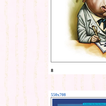
8
550x708