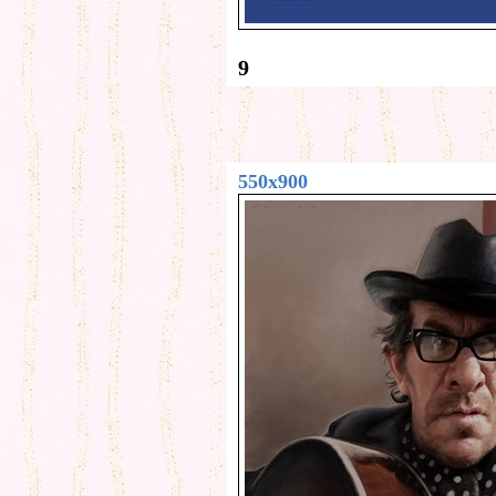
9
550x900