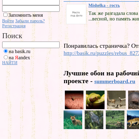
Mishelka - гость
Так же разгадала слов
Запомнить меня
...весной, но память жи
Войти
Забыли пароль?
Регистрация
Поиск
Понравилась страничка? От
на basik.ru
http://basik.ru/puzzles/rebus_827
на
Я
andex
НАЙТИ
Лучшие обои на рабочи
проекте -
summerboard.ru