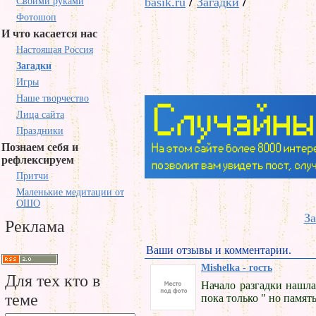
/
/
basik.ru
Загадки
Своими руками
Фотошоп
И что касается нас
Настоящая Россия
Загадки
Игры
Наше творчество
Лица сайта
Праздники
Познаем себя и
рефлексируем
Притчи
Маленькие медитации от
ОШО
За
Реклама
Ваши отзывы и комментарии.
Mishelka - гость
Для тех кто в
Начало разгадки нашла,
теме
пока только " но память