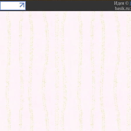
Идея ©
basik.ru