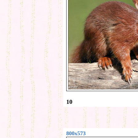
10
800x573