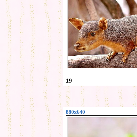
19
880x640