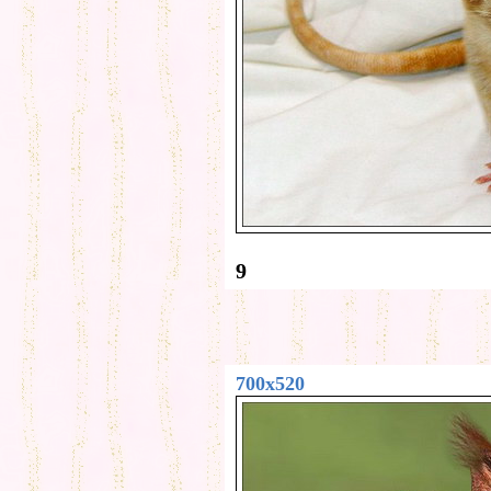
9
700x520