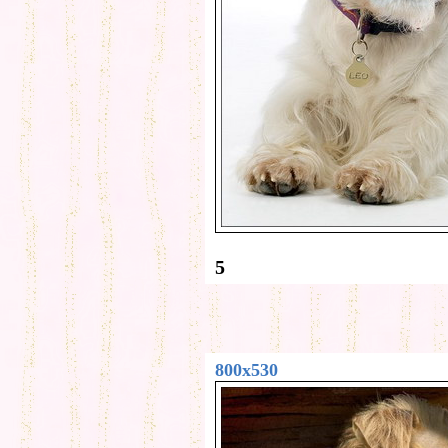
5
800x530