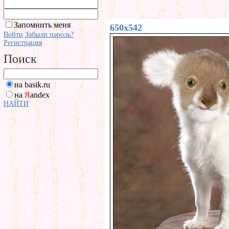
Запомнить меня
650x542
Войти
Забыли пароль?
Регистрация
Поиск
на basik.ru
на
Я
andex
НАЙТИ