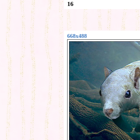
16
668x488