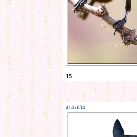
15
414x634