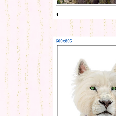
4
600x805