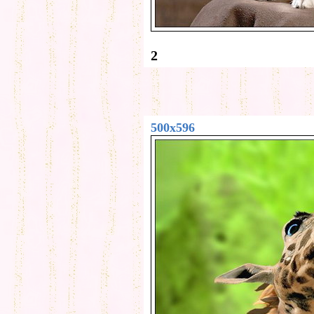
2
500x596