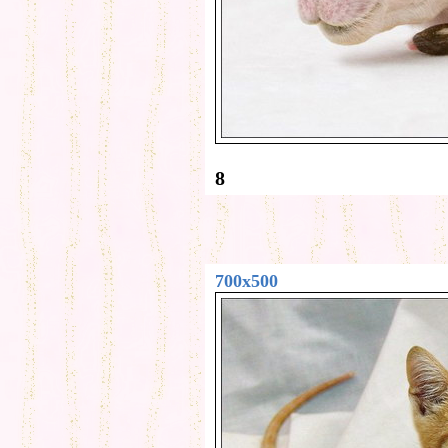
8
700x500