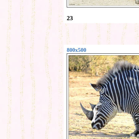
23
800x500