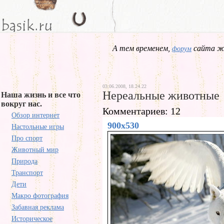
А тем временем,
сайта жд
форум
03.06.2008, 18.24.22
Нереальные животные
Наша жизнь и все что
вокруг нас.
Комментариев: 12
Обзор интернет
900x530
Настольные игры
Про спорт
Животный мир
Природа
Транспорт
Дети
Макро фотография
Забавная реклама
Историческое