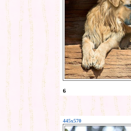
6
445x570