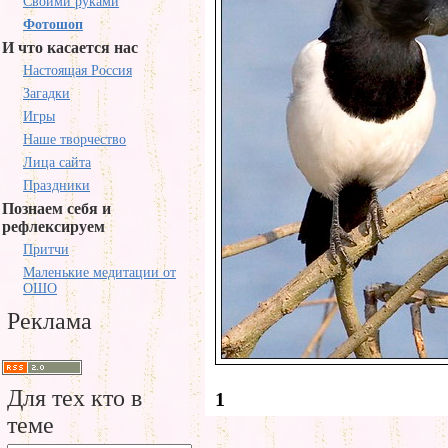
Своими руками
Фотошоп
И что касается нас
Настоящая Россия
Загадки
Игры
Наше творчество
Лица сайта
Праздники
Познаем себя и
рефлексируем
Притчи
Маленькие медитации от
ОШО
Реклама
Для тех кто в
1
теме