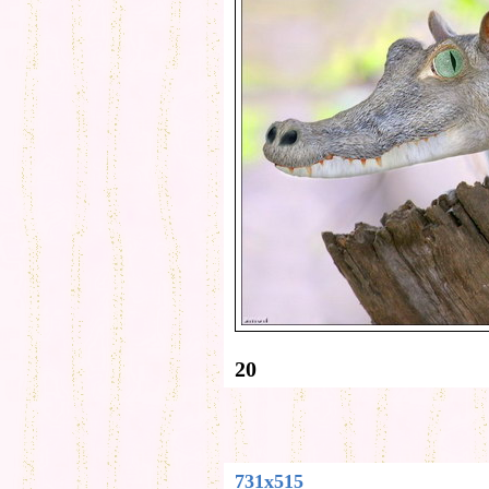
20
731x515