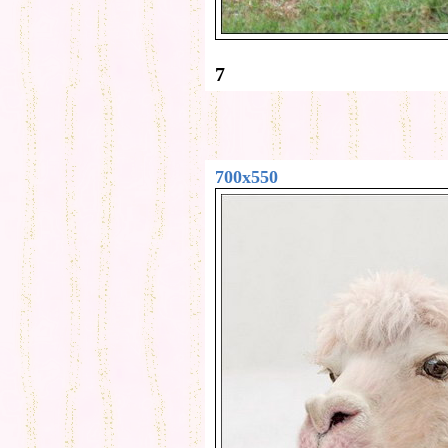
7
700x550