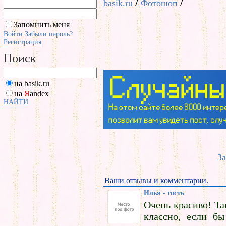
/
/
basik.ru
Фотошоп
Запомнить меня
Войти
Забыли пароль?
Регистрация
Поиск
на basik.ru
на
Я
andex
НАЙТИ
За
Ваши отзывы и комментарии.
Илья - гость
Очень красиво! Та
классно, если бы