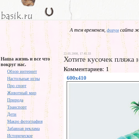
А тем временем,
сайта жд
форум
22.05.2008, 17.45.33
Хотите кусочек пляжа 
Наша жизнь и все что
вокруг нас.
Комментариев: 1
Обзор интернет
600x410
Настольные игры
Про спорт
Животный мир
Природа
Транспорт
Дети
Макро фотография
Забавная реклама
Историческое