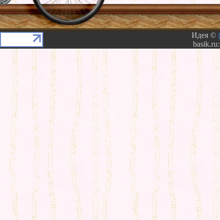
Идея ©
basik.ru