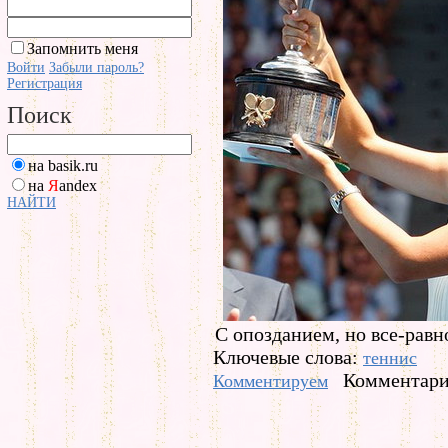
Запомнить меня
Войти
Забыли пароль?
Регистрация
Поиск
на basik.ru
на
Я
andex
НАЙТИ
С опозданием, но все-равн
Ключевые слова:
теннис
Комментарие
Комментируем