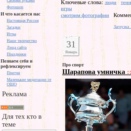
Своими руками
Ключевые слова:
люди
тен
Фотошоп
игры
И что касается нас
Коммен
смотрим фотографии
Настоящая Россия
Загрузка..
Загадки
Игры
Наше творчество
31
Лица сайта
Январь
Праздники
Познаем себя и
Про спорт
рефлексируем
Шарапова умничка
:
Притчи
Маленькие медитации от
ОШО
Реклама
Для тех кто в
теме