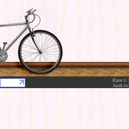
Идея ©
basik.ru