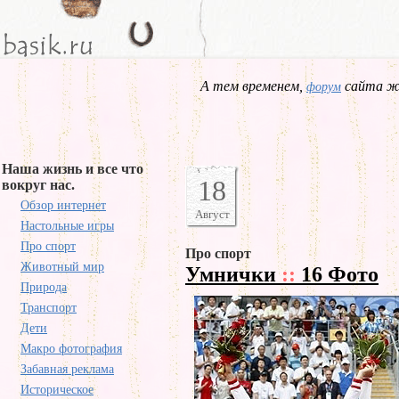
А тем временем,
сайта жд
форум
Наша жизнь и все что
18
вокруг нас.
Обзор интернет
Август
Настольные игры
Про спорт
Про спорт
Животный мир
Умнички
::
16 Фото
Природа
Транспорт
Дети
Макро фотография
Забавная реклама
Историческое