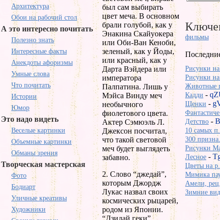
Архитектура
был сам выбирать
цвет меча. В основном
Обои на рабочий стол
Ключев
брали голубой, как у
А это интересно почитать
Энакина Скайуокера
фильмы
Полезно знать
или Оби-Ван Кеноби,
зеленый, как у Йоды,
Интересные факты
Последни
или красный, как у
Анекдоты афоризмы
Дарта Вэйдера или
Рисунки на
Умные слова
императора
Рисунки на
Что почитать
Палпатина. Лишь у
Животные п
-
qZ
Мэйса Винду меч
Кадди
Истории
-
g
необычного
Щенки
Юмор
фиолетового цвета.
Фантастиче
Это надо видеть
-
B
Актер Сэмюэль Л.
Детство
Веселые картинки
Джексон посчитал,
10 самых п.
что такой световой
300 призна.
Объемные картинки
меч будет выглядеть
Рисунки Ma
Обманы зрения
-
T
забавно.
Лесное
Творческая мастерская
Цветы на р.
2. Слово “джедай”,
Мимика пау
Фото
которым Джордж
Амели, рец.
Бодиарт
Лукас назвал своих
Зимние вид
Уличные креативы
космических рыцарей,
родом из Японии.
Художники
“Дзидай геки”