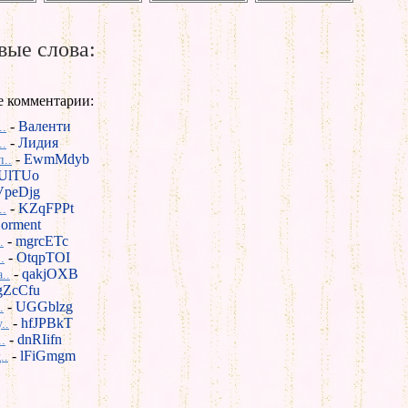
ые слова:
е комментарии:
-
Валенти
..
-
Лидия
..
-
EwmMdyb
..
UlTUo
VpeDjg
-
KZqFPPt
..
orment
-
mgrcETc
.
-
OtqpTOI
.
-
qakjOXB
..
gZcCfu
-
UGGblzg
.
-
hfJPBkT
..
-
dnRIifn
.
-
lFiGmgm
..