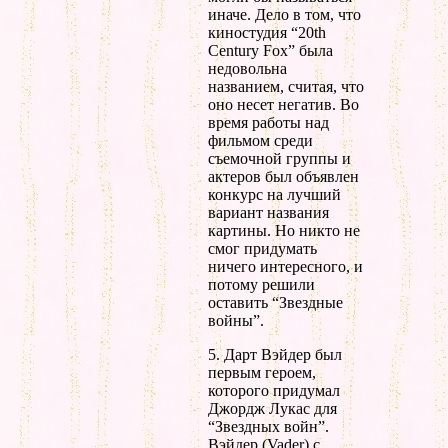
иначе. Дело в том, что
киностудия “20th
Century Fox” была
недовольна
названием, считая, что
оно несет негатив. Во
время работы над
фильмом среди
съемочной группы и
актеров был объявлен
конкурс на лучший
вариант названия
картины. Но никто не
смог придумать
ничего интересного, и
потому решили
оставить “Звездные
войны”.
5. Дарт Вэйдер был
первым героем,
которого придумал
Джордж Лукас для
“Звездных войн”.
Вэйдер (Vader) с