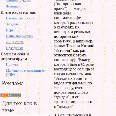
Своими руками
(“историческая
Фотошоп
драма”) — жанр в
И что касается нас
японском
кинематографе,
Настоящая Россия
который рассказывает
Загадки
о самураях, их
Игры
легендах и реальных
Наше творчество
исторических
событиях. (Например,
Лица сайта
фильм Такеши Китано
Праздники
“Затоичи” как раз
Познаем себя и
относится к этому
рефлексируем
киножанру). Лукасу,
который был в Стране
Притчи
восходящего солнца за
Маленькие медитации от
год до начала съемок
ОШО
“Звездных войн” и
Реклама
видел эти фильмы по
телевизору, очень
понравилось слово
“дзидай”, и он
трансформировал его
Для тех кто в
в “джедай”.
теме
3. Все штурмовики в