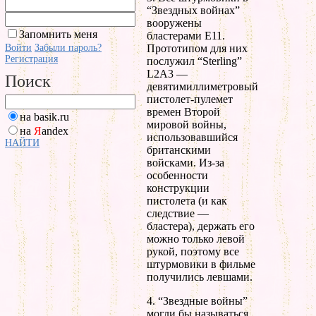
“Звездных войнах”
вооружены
Запомнить меня
бластерами E11.
Войти
Забыли пароль?
Прототипом для них
Регистрация
послужил “Sterling”
L2A3 —
Поиск
девятимиллиметровый
пистолет-пулемет
времен Второй
на basik.ru
мировой войны,
на
Я
andex
использовавшийся
НАЙТИ
британскими
войсками. Из-за
особенности
конструкции
пистолета (и как
следствие —
бластера), держать его
можно только левой
рукой, поэтому все
штурмовики в фильме
получились левшами.
4. “Звездные войны”
могли бы называться