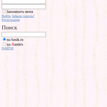
Запомнить меня
Войти
Забыли пароль?
Регистрация
Поиск
на basik.ru
на
Я
andex
НАЙТИ