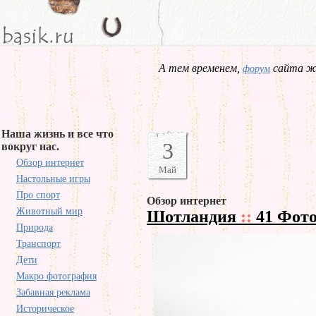
А тем временем,
сайта жд
форум
Наша жизнь и все что
3
вокруг нас.
Обзор интернет
Май
Настольные игры
Про спорт
Обзор интернет
Животный мир
Шотландия
::
41 Фот
Природа
Транспорт
Дети
Макро фотография
Забавная реклама
Историческое