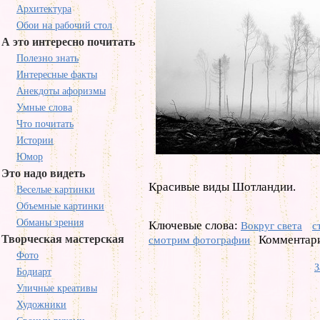
Архитектура
Обои на рабочий стол
А это интересно почитать
Полезно знать
Интересные факты
Анекдоты афоризмы
Умные слова
Что почитать
Истории
Юмор
Это надо видеть
Красивые виды Шотландии.
Веселые картинки
Объемные картинки
Обманы зрения
Ключевые слова:
Вокруг света
с
Творческая мастерская
Комментари
смотрим фотографии
Фото
З
Бодиарт
Уличные креативы
Художники