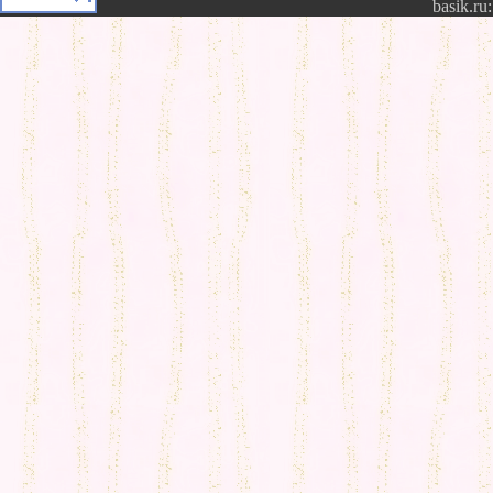
basik.ru