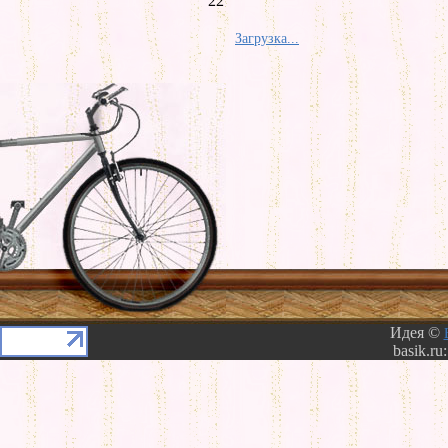
22
Загрузка...
Идея ©
basik.ru