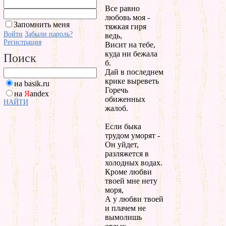
Все равно
любовь моя -
Запомнить меня
тяжкая гиря
Войти
Забыли пароль?
ведь,
Регистрация
Висит на тебе,
куда ни бежала
Поиск
б.
Дай в последнем
крике выреветь
на basik.ru
Горечь
на
Я
andex
обиженных
НАЙТИ
жалоб.
Если быка
трудом уморят -
Он уйдет,
разляжется в
холодных водах.
Кроме любви
твоей мне нету
моря,
А у любви твоей
и плачем не
вымолишь