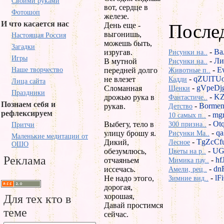
Своими руками
вот, сердце в
Фотошоп
железе.
И что касается нас
После
День еще -
выгонишь,
Настоящая Россия
можешь быть,
Загадки
-
Ва
изругав.
Рисунки на..
Игры
-
Ли
В мутной
Рисунки на..
-
E
Наше творчество
передней долго
Животные п..
-
qZUlTU
не влезет
Кадди
Лица сайта
-
gVpeDj
Сломанная
Щенки
Праздники
-
KZ
дрожью рука в
Фантастиче..
Познаем себя и
-
Bormen
рукав.
Детство
рефлексируем
-
mg
10 самых п..
-
Ot
Выбегу, тело в
300 призна..
Притчи
-
q
улицу брошу я.
Рисунки Ma..
Маленькие медитации от
-
TgZcCf
Дикий,
Лесное
ОШО
-
UG
обезумлюсь,
Цветы на р..
Реклама
-
hf
отчаяньем
Мимика пау..
-
dnR
иссечась.
Амели, рец..
-
lF
Не надо этого,
Зимние вид..
дорогая,
хорошая,
Для тех кто в
Давай простимся
теме
сейчас.