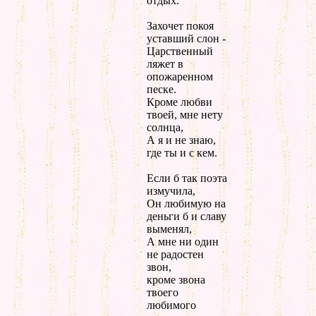
отдых.
Захочет покоя
уставший слон -
Царственный
ляжет в
опожаренном
песке.
Кроме любви
твоей, мне нету
солнца,
А я и не знаю,
где ты и с кем.
Если б так поэта
измучила,
Он любимую на
деньги б и славу
выменял,
А мне ни один
не радостен
звон,
кроме звона
твоего
любимого