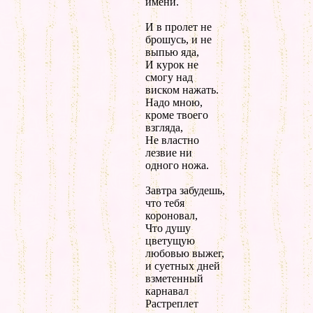
имени.
И в пролет не
брошусь, и не
выпью яда,
И курок не
смогу над
виском нажать.
Надо мною,
кроме твоего
взгляда,
Не властно
лезвие ни
одного ножа.
Завтра забудешь,
что тебя
короновал,
Что душу
цветущую
любовью выжег,
и суетных дней
взметенный
карнавал
Растреплет