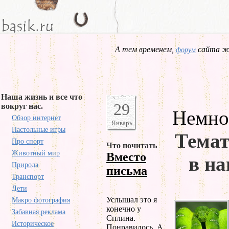
А тем временем,
сайта жд
форум
Наша жизнь и все что
29
вокруг нас.
Немно
Обзор интернет
Январь
Настольные игры
Темат
Про спорт
Что почитать
Животный мир
Вместо
в на
Природа
письма
Транспорт
Дети
Услышал это я
Макро фотография
конечно у
Забавная реклама
Сплина.
Историческое
Понравилось. А