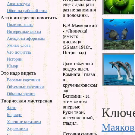
Архитектура
еще с двадцати
раз не запомнил
Обои на рабочий стол
и половины.
А это интересно почитать
Полезно знать
В.В.Маяковский
- «Лиличка!
Интересные факты
(вместо
Анекдоты афоризмы
письма)».
Умные слова
(26 мая 1916г.,
Что почитать
Петроград)
Истории
Дым табачный
Юмор
воздух выел.
Это надо видеть
Комната - глава
в
Веселые картинки
крученыховском
Объемные картинки
аде.
Обманы зрения
Вспомни - за
Творческая мастерская
этим окном
впервые
Фото
Ключе
Руки твои,
Бодиарт
исступленный,
Уличные креативы
гладил.
Маяков
Художники
Сегодня сидишь