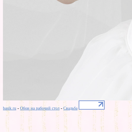
-
-
basik.ru
Обои на рабочий стол
Свадьба