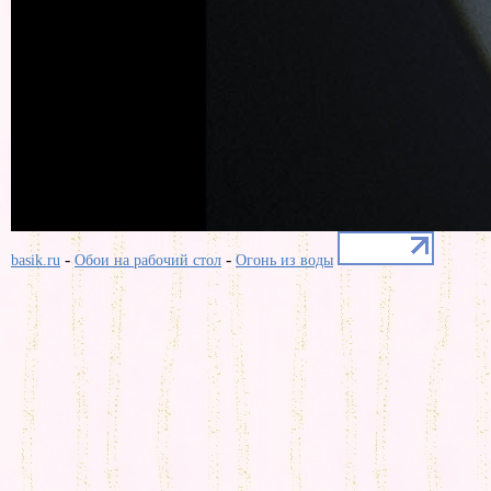
-
-
basik.ru
Обои на рабочий стол
Огонь из воды