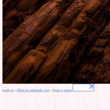
-
-
basik.ru
Обои на рабочий стол
Реки и озера