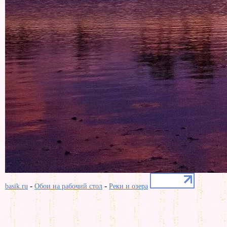
-
-
basik.ru
Обои на рабочий стол
Реки и озера