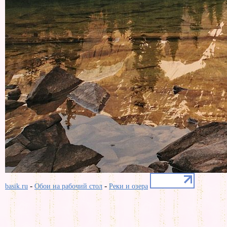
-
-
basik.ru
Обои на рабочий стол
Реки и озера