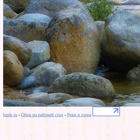
-
-
basik.ru
Обои на рабочий стол
Реки и озера