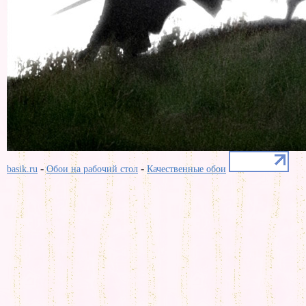
-
-
basik.ru
Обои на рабочий стол
Качественные обои