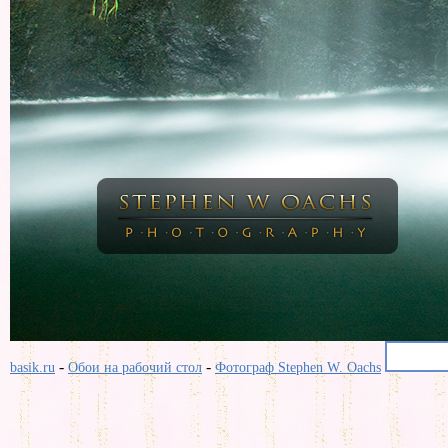
-
-
basik.ru
Обои на рабочий стол
Фотограф Stephen W. Oachs