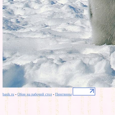
-
-
basik.ru
Обои на рабочий стол
Пингвины