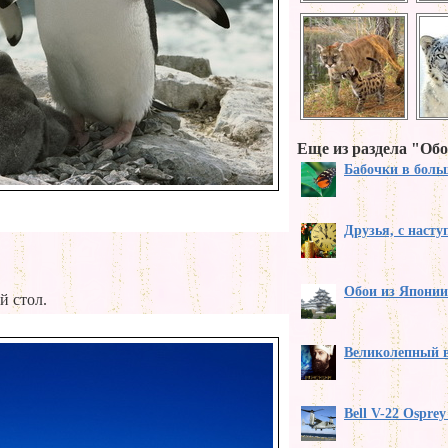
Еще из раздела "Обо
Бабочки в бол
Друзья, с наст
Обои из Японии
й стол.
Великолепный 
Bell V-22 Ospre