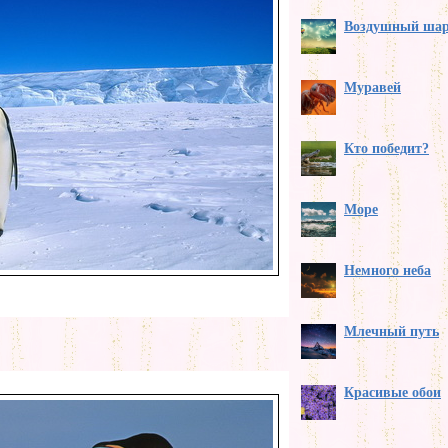
Воздушный ша
Муравей
Кто победит?
Море
Немного неба
Млечный путь
Красивые обои