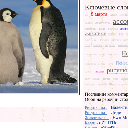
Ключевые сло
8 марта
3D
Apple
Deskto
ассо
Аниме
Архитектура
вода
витамины
водопад
Вокру
Животные
жираф
жук
з
картинки
космос
коллаж
кот
луна
любовь
лягушки
макроми
Но
насекомое
небо
Нежность
Пейз
парусник
Пасха
паук
рисунк
птицы
реклама
снег
собаки
тигры
ужас
укра
черепаха
черный
Широкоформат
Последние комментар
Обои на рабочий сто
-
Валенти
Рисунки на..
-
Лидия
Рисунки на..
-
EwmMd
Животные п..
-
qZUlTUo
Кадди
-
gVpeDjg