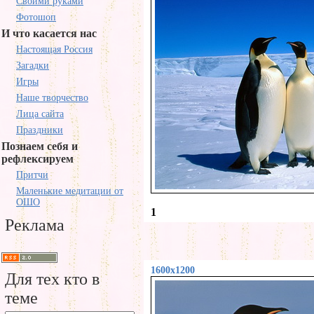
Своими руками
Фотошоп
И что касается нас
Настоящая Россия
Загадки
Игры
Наше творчество
Лица сайта
Праздники
Познаем себя и
рефлексируем
Притчи
Маленькие медитации от
ОШО
1
Реклама
1600x1200
Для тех кто в
теме