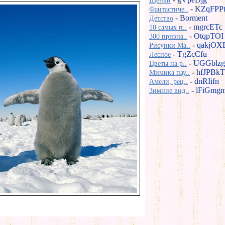
Щенки
-
KZqFPP
Фантастиче..
-
Borment
Детство
-
mgrcETc
10 самых п..
-
OtqpTOI
300 призна..
-
qakjOX
Рисунки Ma..
-
TgZcCfu
Лесное
-
UGGblzg
Цветы на р..
-
hfJPBkT
Мимика пау..
-
dnRIifn
Амели, рец..
-
lFiGmg
Зимние вид..