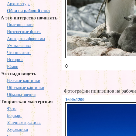
Архитектура
Обои на рабочий стол
А это интересно почитать
Полезно знать
Интересные факты
Анекдоты афоризмы
Умные слова
Что почитать
Истории
0
Юмор
Это надо видеть
Веселые картинки
Объемные картинки
Фотографии пингвинов на рабочи
Обманы зрения
1600x1200
Творческая мастерская
Фото
Бодиарт
Уличные креативы
Художники