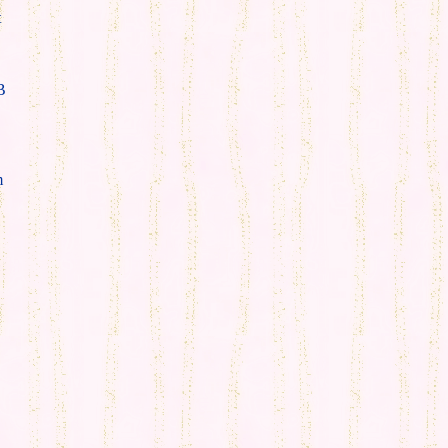
t
B
m