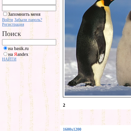
Запомнить меня
Войти
Забыли пароль?
Регистрация
Поиск
на basik.ru
на
Я
andex
НАЙТИ
2
1600x1200