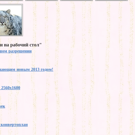
и на рабочий стол"
ьшом разрешении
упающим новым 2013 годом!
 2560x1600
век
y конвертоплан