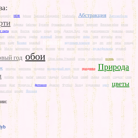
ва:
Абстракция
Автомобили
pography
HDR
Iphone
National Geographic
Vladstudio
рти
Африка
бабочка
Бугатти
бумажные обои
Вектор
вертолет
Веселые обои
весна
г света
волк
Восток
восход
город
горы
Доктор Хаус
дом
драгоценности
драконы
ежики
зеленый
зима
акат
замки
звезды
здания
Земля
земноводне
змея
игрушки
игры
Красота
Кошки
крупным планом
енок
кофе
красный
лед
лес
лето
лисы
лошадь
мультфильмы
р
Масло
математика
медведь
молнии
море
мосты
мотоцикл
муравей
обои
вый год
осень
Обои Анны Уткиной
огонь
оранжевый
панда
Природа
аж
подводный мир
пещеры
пингвины
подарки
поле
праздники
и
роботы
розы
рыбы
самолет
свадьба
Сергей Доля
синий
сказка
сказки
сладкое
слон
цветы
цвет
шения
флаг
Формула 1
фотошоп
фрактал
Футбол
Холод
художники
Япония
ные обои
шрифт
ии:
л
yb